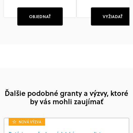
OBJEDNAŤ
VYŽIADAŤ
Ďalšie podobné granty a výzvy, ktoré
by vás mohli zaujímať
NOVÁ VÝZVA