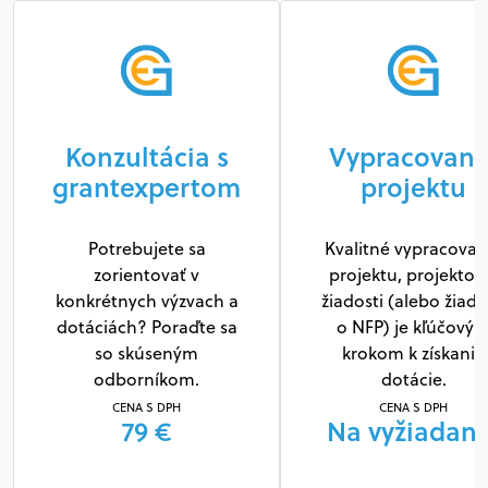
Konzultácia s
Vypracovani
grantexpertom
projektu
Potrebujete sa
Kvalitné vypracovan
zorientovať v
projektu, projektov
konkrétnych výzvach a
žiadosti (alebo žiado
dotáciách? Poraďte sa
o NFP) je kľúčový
so skúseným
krokom k získaniu
odborníkom.
dotácie.
CENA S DPH
CENA S DPH
79 €
Na vyžiadani