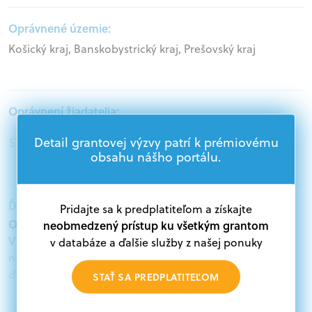
Oprávnené územie:
Košický kraj, Banskobystrický kraj, Prešovský kraj
Oprávnení žiadatelia:
Detail grantovej výzvy patrí k prémiovému
Samospráva
obsahu nášho portálu.
Ďalšie informácie:
Pridajte sa k predplatiteľom a získajte
Oprávnení žiadatelia:
neobmedzený prístup ku všetkým grantom
V databáze grantov a dotácií na portáli Grantexpert.sk
v databáze a ďalšie služby z našej ponuky
nájdete aktuálne výzvy z eurofondov, plánu obnovy a
ďalších zdrojov.
STAŤ SA PREDPLATITEĽOM
Oprávnení partneri: