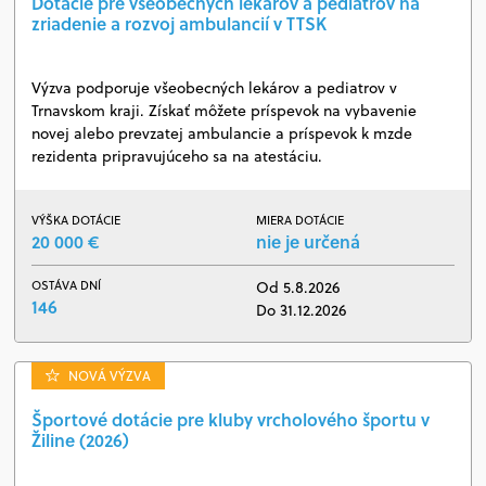
Dotácie pre všeobecných lekárov a pediatrov na
zriadenie a rozvoj ambulancií v TTSK
Výzva podporuje všeobecných lekárov a pediatrov v
Trnavskom kraji. Získať môžete príspevok na vybavenie
novej alebo prevzatej ambulancie a príspevok k mzde
rezidenta pripravujúceho sa na atestáciu.
VÝŠKA DOTÁCIE
MIERA DOTÁCIE
20 000 €
nie je určená
OSTÁVA DNÍ
Od 5.8.2026
146
Do 31.12.2026
NOVÁ VÝZVA
Športové dotácie pre kluby vrcholového športu v
Žiline (2026)