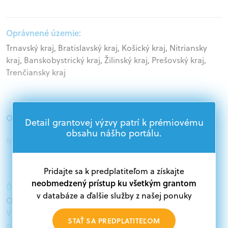
Oprávnené územie:
Trnavský kraj, Bratislavský kraj, Košický kraj, Nitriansky
kraj, Banskobystrický kraj, Žilinský kraj, Prešovský kraj,
Trenčiansky kraj
Oprávnení žiadatelia:
Detail grantovej výzvy patrí k prémiovému
obsahu nášho portálu.
Mimovládne organizácie
Pridajte sa k predplatiteľom a získajte
neobmedzený prístup ku všetkým grantom
Ďalšie informácie:
v databáze a ďalšie služby z našej ponuky
Oprávnení žiadatelia:
V databáze grantov a dotácií na portáli Grantexpert.sk
STAŤ SA PREDPLATITEĽOM
nájdete aktuálne výzvy z eurofondov, plánu obnovy a