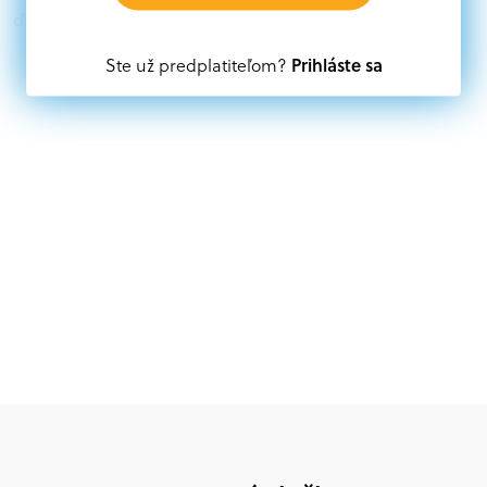
ďalších zdrojov.
Prihláste sa
Ste už predplatiteľom?
Oprávnení partneri:
Akákoľvek právnická osoba, t. j. verejný alebo súkromný
subjekt, komerčný alebo nekomerčný, ako aj
mimovládne organizácie zriadené ako právnická osoba v
Nórsku alebo na Slovensku, alebo akákoľvek
medzinárodná organizácia, orgán alebo agentúra
aktívne zapojená a efektívne prispievajúca k
implementácii projektu