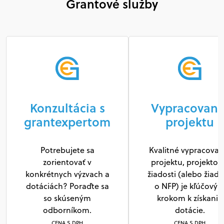
Grantové služby
Konzultácia s
Vypracovani
grantexpertom
projektu
Potrebujete sa
Kvalitné vypracovan
zorientovať v
projektu, projektov
konkrétnych výzvach a
žiadosti (alebo žiado
dotáciách? Poraďte sa
o NFP) je kľúčový
so skúseným
krokom k získaniu
odborníkom.
dotácie.
CENA S DPH
CENA S DPH