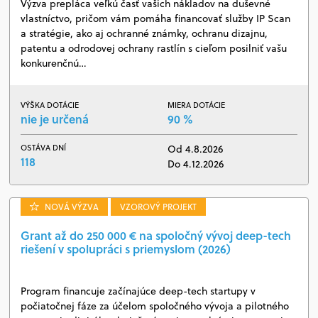
Výzva prepláca veľkú časť vašich nákladov na duševné
vlastníctvo, pričom vám pomáha financovať služby IP Scan
a stratégie, ako aj ochranné známky, ochranu dizajnu,
patentu a odrodovej ochrany rastlín s cieľom posilniť vašu
konkurenčnú…
VÝŠKA DOTÁCIE
MIERA DOTÁCIE
nie je určená
90 %
OSTÁVA DNÍ
Od 4.8.2026
118
Do 4.12.2026
NOVÁ VÝZVA
VZOROVÝ PROJEKT
Grant až do 250 000 € na spoločný vývoj deep-tech
riešení v spolupráci s priemyslom (2026)
Program financuje začínajúce deep-tech startupy v
počiatočnej fáze za účelom spoločného vývoja a pilotného