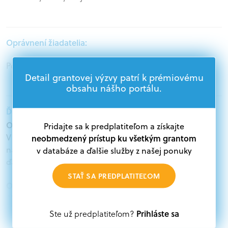
Oprávnení žiadatelia:
Podnikatelia
Detail grantovej výzvy patrí k prémiovému
obsahu nášho portálu.
Ďalšie informácie:
Oprávnení žiadatelia:
Pridajte sa k predplatiteľom a získajte
V databáze grantov a dotácií na portáli Grantexpert.sk
neobmedzený prístup ku všetkým grantom
nájdete aktuálne výzvy z eurofondov, plánu obnovy a
v databáze a ďalšie služby z našej ponuky
ďalších zdrojov.
STAŤ SA PREDPLATITEĽOM
Oprávnení partneri:
Akákoľvek právnická osoba, t. j. verejný alebo súkromný
subjekt, komerčný alebo nekomerčný, ako aj
Prihláste sa
Ste už predplatiteľom?
mimovládne organizácie zriadené ako právnická osoba v