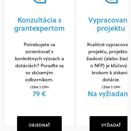
Konzultácia s
Vypracovani
grantexpertom
projektu
Potrebujete sa
Kvalitné vypracovan
zorientovať v
projektu, projektov
konkrétnych výzvach a
žiadosti (alebo žiado
dotáciách? Poraďte sa
o NFP) je kľúčový
so skúseným
krokom k získaniu
odborníkom.
dotácie.
CENA S DPH
CENA S DPH
79 €
Na vyžiadani
OBJEDNAŤ
VYŽIADAŤ