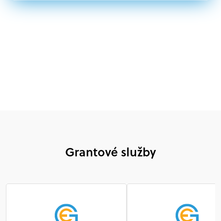
Nórsku alebo na Slovensku, alebo akákoľvek
medzinárodná organizácia, orgán alebo agentúra
aktívne zapojená a efektívne prispievajúca k
implementácii projektu
Grantové služby