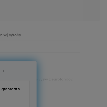
innej výroby.
lu.
t.sk nájdete aktuálne výzvy z eurofondov,
m grantom
v
kromný subjekt, komerčný alebo nekomerčný,