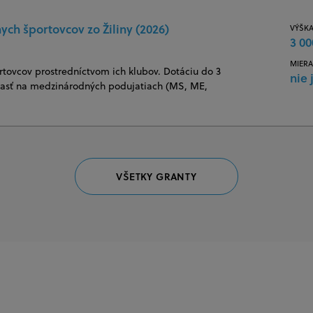
ych športovcov zo Žiliny (2026)
VÝŠKA
3 00
MIERA
rtovcov prostredníctvom ich klubov. Dotáciu do 3
nie 
účasť na medzinárodných podujatiach (MS, ME,
VŠETKY GRANTY