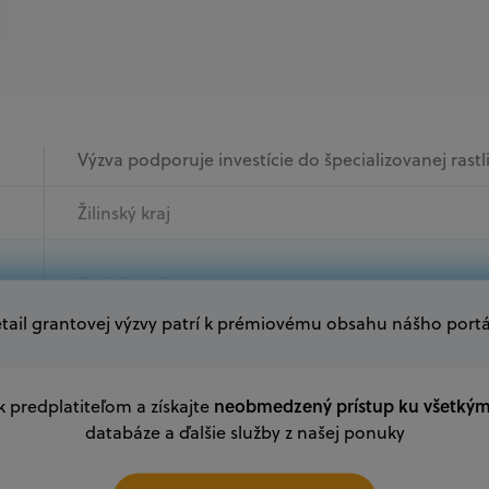
Výzva podporuje investície do špecializovanej rastl
Žilinský kraj
Podnikatelia
tail grantovej výzvy patrí k prémiovému obsahu nášho portá
Oprávnení žiadatelia:
V databáze grantov a dotácií na portáli Grantexper
plánu obnovy a ďalších zdrojov.
neobmedzený prístup ku všetký
 k predplatiteľom a získajte
databáze a ďalšie služby z našej ponuky
Oprávnení partneri:
Akákoľvek právnická osoba, t. j. verejný alebo sú