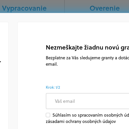
Vypracovanie
Overenie
projektu
oprávnenosti
Kvalitné vypracovanie
Overovač vyhodnocuje, 
projektu, projektovej
spĺňate základné formál
iadosti (alebo žiadosti o
kritéria žiadateľa o grant
Nezmeškajte žiadnu novú gr
FP) je kľúčovým krokom k
Bezplatne za Vás sledujeme granty a dotáci
získaniu dotácie.
r
email.
CENA S DPH
V predplatno
CENA S DPH
Na vyžiadanie
Krok: 1/2
VYŽIADAŤ
ZAKÚPIŤ TERAZ
Súhlasím so spracovaním osobných úda
zásadami ochrany osobných údajov