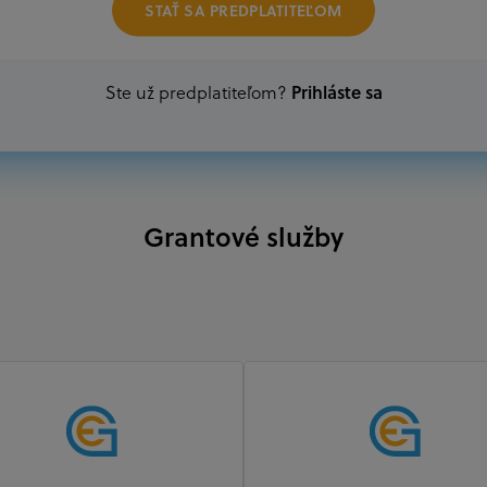
ako aj mimovládne organizácie zriadené ako právn
STAŤ SA PREDPLATITEĽOM
alebo akákoľvek medzinárodná organizácia, orgán 
prispievajúca k implementácii projektu
Prihláste sa
Ste už predplatiteľom?
Grantové služby