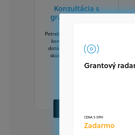
Konzultácia s
grantexpertom
Potrebujete sa zorientovať v
konkrétnych výzvach a
dotáciách? Poraďte sa so
ž
skúseným odborníkom.
N
Grantový rada
CENA S DPH
79 €
OBJEDNAŤ
CENA S DPH
Zadarmo