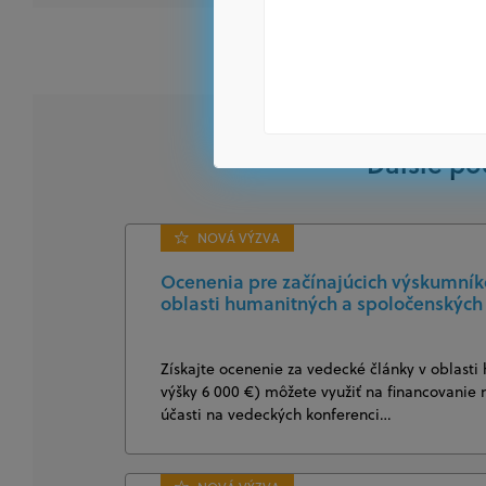
Ďalšie po
NOVÁ VÝZVA
Ocenenia pre začínajúcich výskumníkov
oblasti humanitných a spoločenských
Získajte ocenenie za vedecké články v oblasti
výšky 6 000 €) môžete využiť na financovanie 
účasti na vedeckých konferenci…