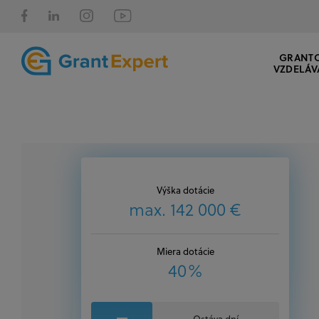
GRANT
VZDELÁV
Výška dotácie
max. 142 000 €
Miera dotácie
40%
Ostáva dní