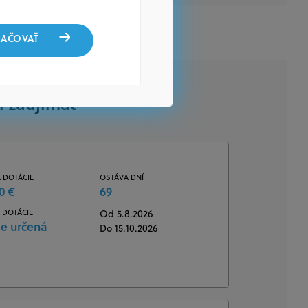
AČOVAŤ
i zaujímať
 DOTÁCIE
OSTÁVA DNÍ
0 €
69
 DOTÁCIE
Od 5.8.2026
je určená
Do 15.10.2026