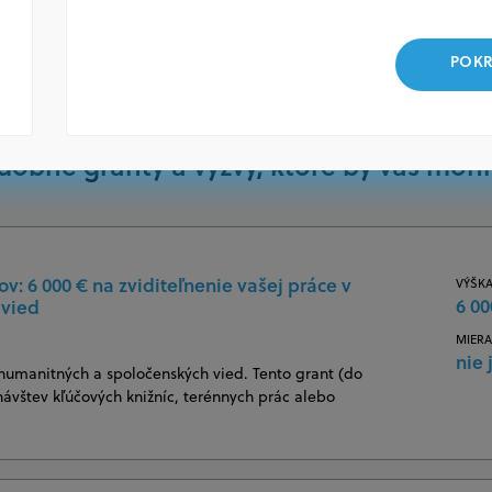
POKR
dobné granty a výzvy, ktoré by vás mohl
: 6 000 € na zviditeľnenie vašej práce v
VÝŠKA
6 00
 vied
MIERA
nie 
 humanitných a spoločenských vied. Tento grant (do
návštev kľúčových knižníc, terénnych prác alebo