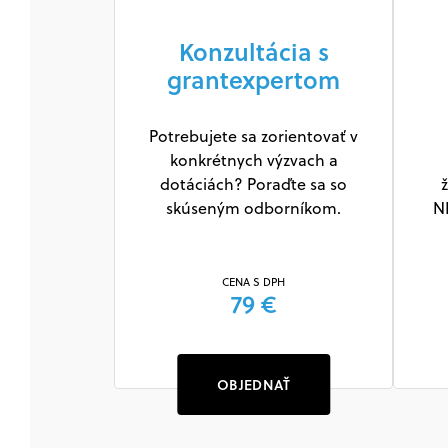
Konzultácia s
grantexpertom
Potrebujete sa zorientovať v
konkrétnych výzvach a
dotáciách? Poraďte sa so
ž
skúseným odborníkom.
N
CENA S DPH
79 €
OBJEDNAŤ