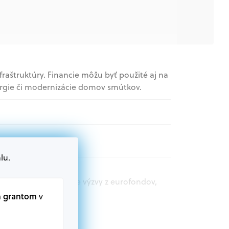
fraštruktúry. Financie môžu byť použité aj na
nergie či modernizácie domov smútkov.
lu.
t.sk nájdete aktuálne výzvy z eurofondov,
m grantom
v