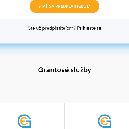
Akákoľvek právnická osoba, t. j. verejný alebo sú
STAŤ SA PREDPLATITEĽOM
ako aj mimovládne organizácie zriadené ako právn
alebo akákoľvek medzinárodná organizácia, orgán 
prispievajúca k implementácii projektu
Prihláste sa
Ste už predplatiteľom?
Grantové služby