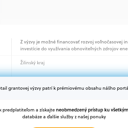
Z výzvy je možné financovať rozvoj voľnočasovej in
investície do využívania obnoviteľných zdrojov e
Žilinský kraj
Samospráva
tail grantovej výzvy patrí k prémiovému obsahu nášho portá
Oprávnení žiadatelia:
V databáze grantov a dotácií na portáli Grantexper
plánu obnovy a ďalších zdrojov.
neobmedzený prístup ku všetký
 k predplatiteľom a získajte
databáze a ďalšie služby z našej ponuky
Oprávnení partneri: