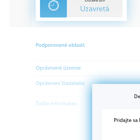
Uzavretá
Podporované oblasti:
Oprávnené územie:
Oprávnení žiadatelia:
De
Ďalšie informácie:
Pridajte sa