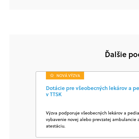
Ďalšie po
NOVÁ VÝZVA
Dotácie pre všeobecných lekárov a pe
v TTSK
Výzva podporuje všeobecných lekárov a pediat
vybavenie novej alebo prevzatej ambulancie a
atestáciu.