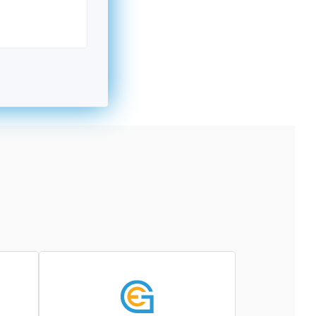
kromný subjekt, komerčný alebo nekomerčný,
ická osoba v Nórsku alebo na Slovensku,
alebo agentúra aktívne zapojená a efektívne