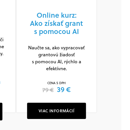
Online kurz:
Ako získať grant
s pomocou AI
či
ne
Naučte sa, ako vypracovať
y.
grantovú žiadosť
s pomocou AI, rýchlo a
efektívne.
m
CENA S DPH
39 €
79 €
VIAC INFORMÁCIÍ