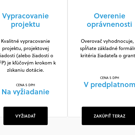
Vypracovanie
Overenie
projektu
oprávnenosti
Kvalitné vypracovanie
Overovač vyhodnocuje, 
projektu, projektovej
spĺňate základné formál
iadosti (alebo žiadosti o
kritéria žiadateľa o grant
FP) je kľúčovým krokom k
získaniu dotácie.
CENA S DPH
V predplatno
CENA S DPH
Na vyžiadanie
VYŽIADAŤ
ZAKÚPIŤ TERAZ