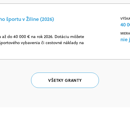
o športu v Žiline (2026)
VÝŠKA
40 0
MIERA
u až do 40 000 € na rok 2026. Dotáciu môžete
nie 
 športového vybavenia či cestovné náklady na
VŠETKY GRANTY