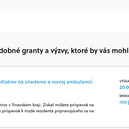
dobné granty a výzvy, ktoré by vás mohl
diatrov na zriadenie a rozvoj ambulancií
VÝŠKA
20 0
MIERA
nie 
rov v Trnavskom kraji. Získať môžete príspevok na
 príspevok k mzde rezidenta pripravujúceho sa na