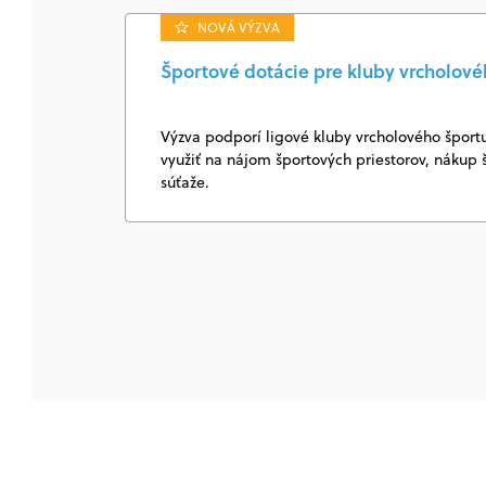
NOVÁ VÝZVA
Športové dotácie pre kluby vrcholovéh
Výzva podporí ligové kluby vrcholového šport
využiť na nájom športových priestorov, nákup
súťaže.