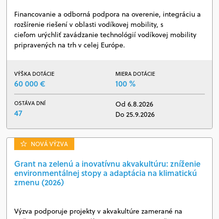
Financovanie a odborná podpora na overenie, integráciu a
rozšírenie riešení v oblasti vodíkovej mobility, s
cieľom urýchliť zavádzanie technológií vodíkovej mobility
pripravených na trh v celej Európe.
VÝŠKA DOTÁCIE
MIERA DOTÁCIE
60 000 €
100 %
OSTÁVA DNÍ
Od 6.8.2026
47
Do 25.9.2026
NOVÁ VÝZVA
Grant na zelenú a inovatívnu akvakultúru: zníženie
environmentálnej stopy a adaptácia na klimatickú
zmenu (2026)
Výzva podporuje projekty v akvakultúre zamerané na