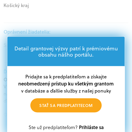
Košický kraj
Oprávnení žiadatelia:
Samospráva
Detail grantovej výzvy patrí k prémiovému
obsahu nášho portálu.
Ďalšie informácie:
Pridajte sa k predplatiteľom a získajte
Oprávnení žiadatelia:
neobmedzený prístup ku všetkým grantom
V databáze grantov a dotácií na portáli Grantexpert.sk
v databáze a ďalšie služby z našej ponuky
nájdete aktuálne výzvy z eurofondov, plánu obnovy a
ďalších zdrojov.
STAŤ SA PREDPLATITEĽOM
Oprávnení partneri:
Akákoľvek právnická osoba, t. j. verejný alebo súkromný
Prihláste sa
Ste už predplatiteľom?
subjekt, komerčný alebo nekomerčný, ako aj