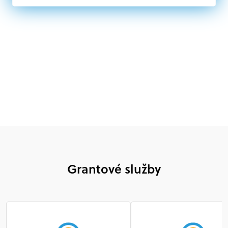
mimovládne organizácie zriadené ako právnická osoba v
Nórsku alebo na Slovensku, alebo akákoľvek
medzinárodná organizácia, orgán alebo agentúra
aktívne zapojená a efektívne prispievajúca k
implementácii projektu
Grantové služby