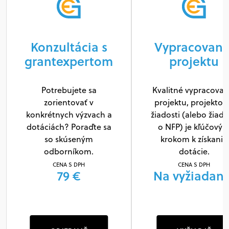
Konzultácia s
Vypracovani
grantexpertom
projektu
Potrebujete sa
Kvalitné vypracovan
zorientovať v
projektu, projektov
konkrétnych výzvach a
žiadosti (alebo žiado
dotáciách? Poraďte sa
o NFP) je kľúčový
so skúseným
krokom k získaniu
odborníkom.
dotácie.
CENA S DPH
CENA S DPH
79 €
Na vyžiadani