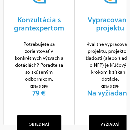
Konzultácia s
Vypracovani
grantexpertom
projektu
Potrebujete sa
Kvalitné vypracovan
zorientovať v
projektu, projektov
konkrétnych výzvach a
žiadosti (alebo žiado
dotáciách? Poraďte sa
o NFP) je kľúčový
so skúseným
krokom k získaniu
odborníkom.
dotácie.
CENA S DPH
CENA S DPH
79 €
Na vyžiadani
OBJEDNAŤ
VYŽIADAŤ