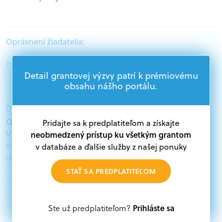
Oprávnení žiadatelia:
Podnikatelia
Detail grantovej výzvy patrí k prémiovému
obsahu nášho portálu.
Ďalšie informácie:
Oprávnení žiadatelia:
Pridajte sa k predplatiteľom a získajte
V databáze grantov a dotácií na portáli Grantexpert.sk
neobmedzený prístup ku všetkým grantom
nájdete aktuálne výzvy z eurofondov, plánu obnovy a
v databáze a ďalšie služby z našej ponuky
ďalších zdrojov.
STAŤ SA PREDPLATITEĽOM
Oprávnení partneri:
Akákoľvek právnická osoba, t. j. verejný alebo súkromný
subjekt, komerčný alebo nekomerčný, ako aj
Prihláste sa
Ste už predplatiteľom?
mimovládne organizácie zriadené ako právnická osoba v