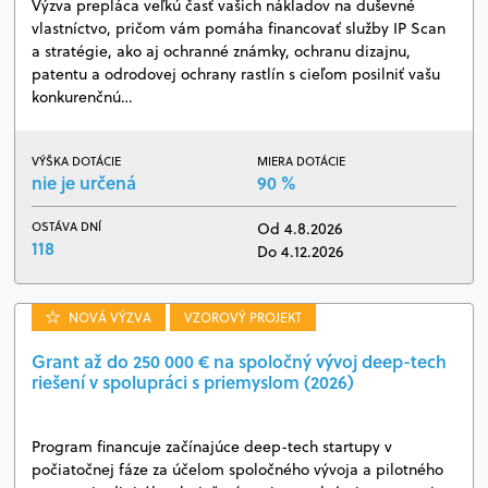
Výzva prepláca veľkú časť vašich nákladov na duševné
vlastníctvo, pričom vám pomáha financovať služby IP Scan
a stratégie, ako aj ochranné známky, ochranu dizajnu,
patentu a odrodovej ochrany rastlín s cieľom posilniť vašu
konkurenčnú…
VÝŠKA DOTÁCIE
MIERA DOTÁCIE
nie je určená
90 %
OSTÁVA DNÍ
Od 4.8.2026
118
Do 4.12.2026
NOVÁ VÝZVA
VZOROVÝ PROJEKT
Grant až do 250 000 € na spoločný vývoj deep-tech
riešení v spolupráci s priemyslom (2026)
Program financuje začínajúce deep-tech startupy v
počiatočnej fáze za účelom spoločného vývoja a pilotného