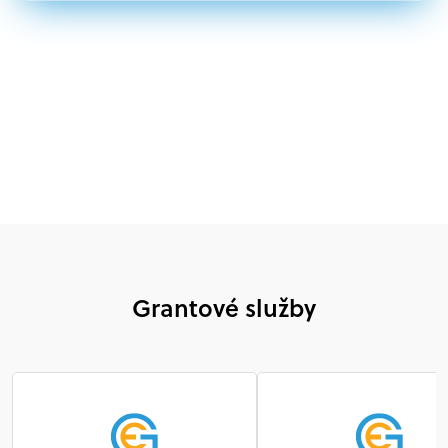
Nórsku alebo na Slovensku, alebo akákoľvek
medzinárodná organizácia, orgán alebo agentúra
aktívne zapojená a efektívne prispievajúca k
implementácii projektu
Grantové služby