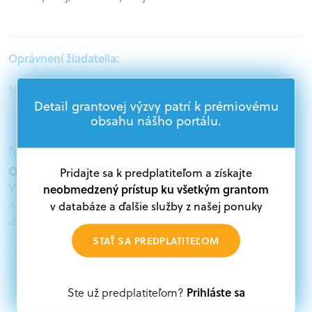
Oprávnení žiadatelia:
Mimovládne organizácie, Akademický sektor
Detail grantovej výzvy patrí k prémiovému
obsahu nášho portálu.
Ďalšie informácie:
Oprávnení žiadatelia:
Pridajte sa k predplatiteľom a získajte
V databáze grantov a dotácií na portáli Grantexpert.sk
neobmedzený prístup ku všetkým grantom
nájdete aktuálne výzvy z eurofondov, plánu obnovy a
v databáze a ďalšie služby z našej ponuky
ďalších zdrojov.
STAŤ SA PREDPLATITEĽOM
Oprávnení partneri:
Akákoľvek právnická osoba, t. j. verejný alebo súkromný
subjekt, komerčný alebo nekomerčný, ako aj
Prihláste sa
Ste už predplatiteľom?
mimovládne organizácie zriadené ako právnická osoba v