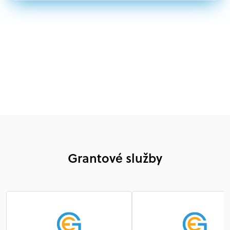
Nórsku alebo na Slovensku, alebo akákoľvek
medzinárodná organizácia, orgán alebo agentúra
aktívne zapojená a efektívne prispievajúca k
implementácii projektu
Grantové služby