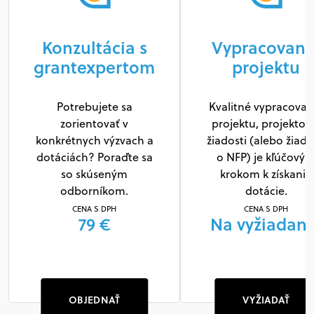
Konzultácia s
Vypracovani
grantexpertom
projektu
Potrebujete sa
Kvalitné vypracovan
zorientovať v
projektu, projektov
konkrétnych výzvach a
žiadosti (alebo žiado
dotáciách? Poraďte sa
o NFP) je kľúčový
so skúseným
krokom k získaniu
odborníkom.
dotácie.
CENA S DPH
CENA S DPH
79 €
Na vyžiadani
OBJEDNAŤ
VYŽIADAŤ