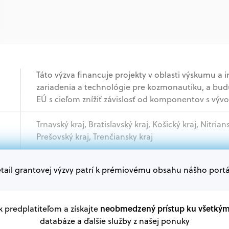
Táto výzva financuje projekty v oblasti výskumu a i
zariadenia a technológie pre kozmonautiku, a bud
EÚ s cieľom znížiť závislosť od komponentov s 
Trnavský kraj, Bratislavský kraj, Košický kraj, Nitrian
Prešovský kraj, Trenčiansky kraj
tail grantovej výzvy patrí k prémiovému obsahu nášho portá
Akademický sektor, Podnikatelia, Samospráva, Mi
Oprávnení žiadatelia:
V databáze grantov a dotácií na portáli Grantexper
neobmedzený prístup ku všetký
 k predplatiteľom a získajte
plánu obnovy a ďalších zdrojov.
databáze a ďalšie služby z našej ponuky