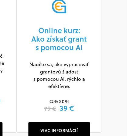
Online kurz:
Ako získať grant
s pomocou AI
či
ne
Naučte sa, ako vypracovať
y.
grantovú žiadosť
s pomocou AI, rýchlo a
efektívne.
m
CENA S DPH
39 €
79 €
VIAC INFORMÁCIÍ