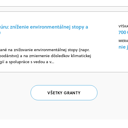
túru: zníženie environmentálnej stopy a
VÝŠKA
700 
)
MIERA
nie 
ané na znižovanie environmentálnej stopy (napr.
odárstvo) a na zmiernenie dôsledkov klimatickej
ií a spolupráce s vedou a v…
VŠETKY GRANTY