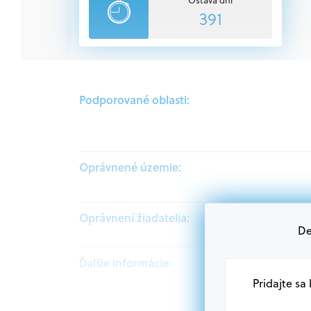
391
Podporované oblasti:
Oprávnené územie:
Oprávnení žiadatelia:
De
Ďalšie informácie:
Pridajte sa