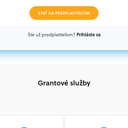
Oprávnení partneri:
STAŤ SA PREDPLATITEĽOM
Akákoľvek právnická osoba, t. j. verejný alebo sú
ako aj mimovládne organizácie zriadené ako právn
alebo akákoľvek medzinárodná organizácia, orgán 
Prihláste sa
Ste už predplatiteľom?
prispievajúca k implementácii projektu
Grantové služby