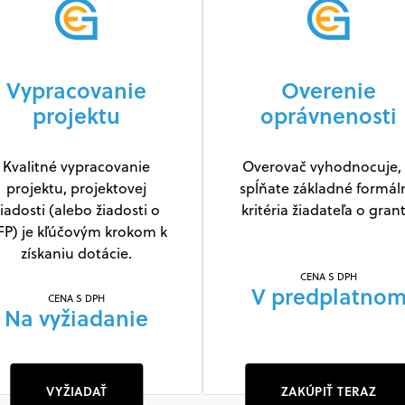
Vypracovanie
Overenie
projektu
oprávnenosti
Kvalitné vypracovanie
Overovač vyhodnocuje, 
projektu, projektovej
spĺňate základné formál
iadosti (alebo žiadosti o
kritéria žiadateľa o grant
FP) je kľúčovým krokom k
získaniu dotácie.
CENA S DPH
V predplatno
CENA S DPH
Na vyžiadanie
VYŽIADAŤ
ZAKÚPIŤ TERAZ