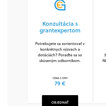
Konzultácia s
grantexpertom
Potrebujete sa zorientovať v
konkrétnych výzvach a
dotáciách? Poraďte sa so
ž
skúseným odborníkom.
N
CENA S DPH
79 €
OBJEDNAŤ