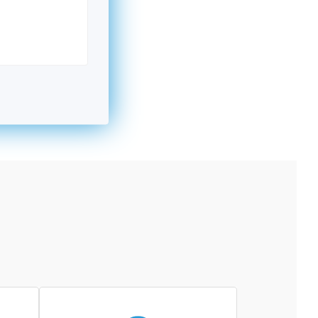
kromný subjekt, komerčný alebo nekomerčný,
ická osoba v Nórsku alebo na Slovensku,
alebo agentúra aktívne zapojená a efektívne