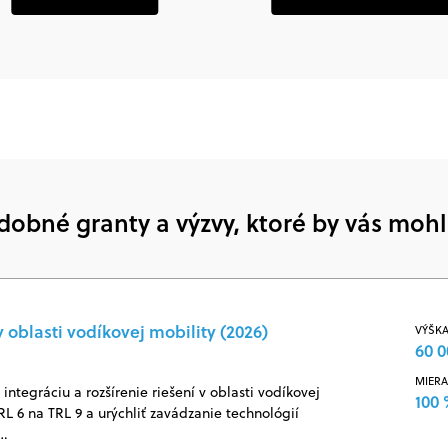
dobné granty a výzvy, ktoré by vás mohl
 oblasti vodíkovej mobility (2026)
VÝŠKA
60 0
MIERA
ntegráciu a rozšírenie riešení v oblasti vodíkovej
100
RL 6 na TRL 9 a urýchliť zavádzanie technológií
j…