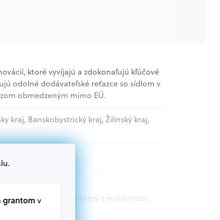
novácií, ktoré vyvíjajú a zdokonaľujú kľúčové
ujú odolné dodávateľské reťazce so sídlom v
vývozom obmedzeným mimo EÚ.
sky kraj, Banskobystrický kraj, Žilinský kraj,
lu.
movládne organizácie
t.sk nájdete aktuálne výzvy z eurofondov,
m grantom
v