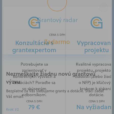
Grantový radar
CENA S DPH
Konzultácia s
Vypracovani
Zadarmo
grantexpertom
projektu
Potrebujete sa
Kvalitné vypracovan
zorientovať v
projektu, projektov
Nezmeškajte žiadnu novú grantovú
konkrétnych výzvach a
žiadosti (alebo žiado
výzvu
dotáciách? Poraďte sa
o NFP) je kľúčový
so skúseným
krokom k získaniu
Bezplatne za Vás sledujeme granty a dotácie. Stačí zadať
odborníkom.
dotácie.
Váš email.
CENA S DPH
CENA S DPH
79 €
Na vyžiadani
Krok: 1/2