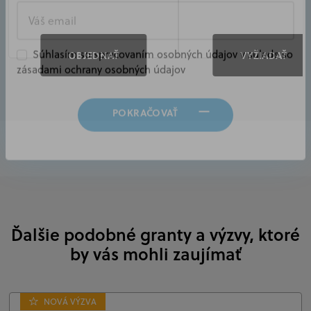
OBJEDNAŤ
VYŽIADAŤ
Súhlasím so spracovaním osobných údajov v súlade so
zásadami ochrany osobných údajov
POKRAČOVAŤ
Ďalšie podobné granty a výzvy, ktoré
by vás mohli zaujímať
NOVÁ VÝZVA