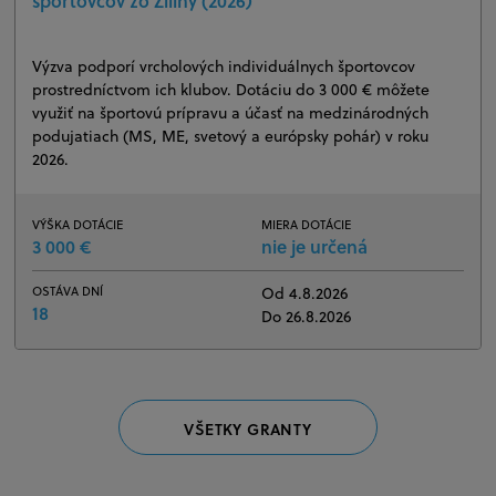
športovcov zo Žiliny (2026)
Výzva podporí vrcholových individuálnych športovcov
prostredníctvom ich klubov. Dotáciu do 3 000 € môžete
využiť na športovú prípravu a účasť na medzinárodných
podujatiach (MS, ME, svetový a európsky pohár) v roku
2026.
VÝŠKA DOTÁCIE
MIERA DOTÁCIE
3 000 €
nie je určená
OSTÁVA DNÍ
Od 4.8.2026
18
Do 26.8.2026
VŠETKY GRANTY