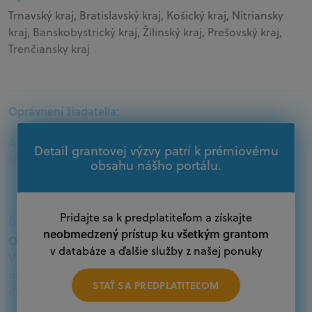
Trnavský kraj, Bratislavský kraj, Košický kraj, Nitriansky
kraj, Banskobystrický kraj, Žilinský kraj, Prešovský kraj,
Trenčiansky kraj
Oprávnení žiadatelia:
Akademický sektor, Jednotlivci, Podnikatelia,
Detail grantovej výzvy patrí k prémiovému
Mimovládne organizácie
obsahu nášho portálu.
Pridajte sa k predplatiteľom a získajte
Ďalšie informácie:
neobmedzený prístup ku všetkým grantom
Oprávnení žiadatelia:
v databáze a ďalšie služby z našej ponuky
V databáze grantov a dotácií na portáli Grantexpert.sk
nájdete aktuálne výzvy z eurofondov, plánu obnovy a
STAŤ SA PREDPLATITEĽOM
ďalších zdrojov.