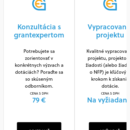
Konzultácia s
Vypracovani
grantexpertom
projektu
Potrebujete sa
Kvalitné vypracovan
zorientovať v
projektu, projektov
konkrétnych výzvach a
žiadosti (alebo žiado
dotáciách? Poraďte sa
o NFP) je kľúčový
so skúseným
krokom k získaniu
odborníkom.
dotácie.
CENA S DPH
CENA S DPH
79 €
Na vyžiadani