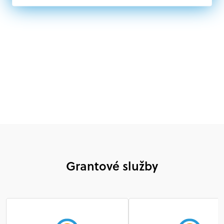
mimovládne organizácie zriadené ako právnická osoba v
Nórsku alebo na Slovensku, alebo akákoľvek
medzinárodná organizácia, orgán alebo agentúra
aktívne zapojená a efektívne prispievajúca k
implementácii projektu
Grantové služby