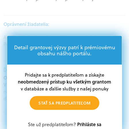
Oprávnení žiadatelia:
Akademický sektor, Mimovládne organizácie,
Podnikatelia, Samospráva, Štátna správa
Detail grantovej výzvy patrí k prémiovému
obsahu nášho portálu.
Ďalšie informácie:
Pridajte sa k predplatiteľom a získajte
Oprávnení žiadatelia:
neobmedzený prístup ku všetkým grantom
V databáze grantov a dotácií na portáli Grantexpert.sk
v databáze a ďalšie služby z našej ponuky
nájdete aktuálne výzvy z eurofondov, plánu obnovy a
ďalších zdrojov.
STAŤ SA PREDPLATITEĽOM
Oprávnení partneri:
Akákoľvek právnická osoba, t. j. verejný alebo súkromný
Prihláste sa
Ste už predplatiteľom?
subjekt, komerčný alebo nekomerčný, ako aj