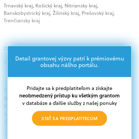
Trnavský kraj, Košický kraj, Nitriansky kraj,
Banskobystrický kraj, Žilinský kraj, Prešovský kraj,
Trenčiansky kraj
Oprávnení žiadatelia:
Detail grantovej výzvy patrí k prémiovému
Veľké podniky, Podnikatelia
obsahu nášho portálu.
Pridajte sa k predplatiteľom a získajte
Ďalšie informácie:
neobmedzený prístup ku všetkým grantom
Oprávnení žiadatelia:
v databáze a ďalšie služby z našej ponuky
V databáze grantov a dotácií na portáli Grantexpert.sk
nájdete aktuálne výzvy z eurofondov, plánu obnovy a
STAŤ SA PREDPLATITEĽOM
ďalších zdrojov.
Oprávnení partneri: