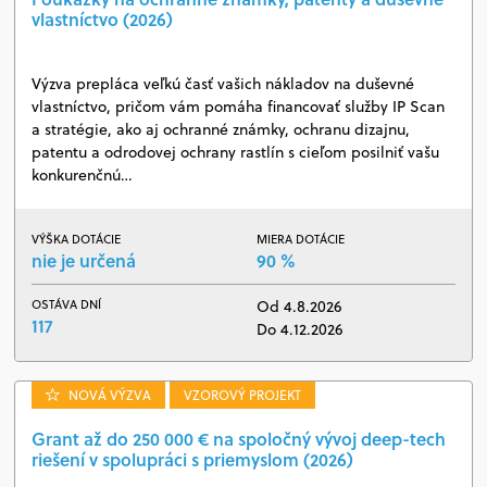
vlastníctvo (2026)
Výzva prepláca veľkú časť vašich nákladov na duševné
vlastníctvo, pričom vám pomáha financovať služby IP Scan
a stratégie, ako aj ochranné známky, ochranu dizajnu,
patentu a odrodovej ochrany rastlín s cieľom posilniť vašu
konkurenčnú…
VÝŠKA DOTÁCIE
MIERA DOTÁCIE
nie je určená
90 %
OSTÁVA DNÍ
Od 4.8.2026
117
Do 4.12.2026
NOVÁ VÝZVA
VZOROVÝ PROJEKT
Grant až do 250 000 € na spoločný vývoj deep-tech
riešení v spolupráci s priemyslom (2026)