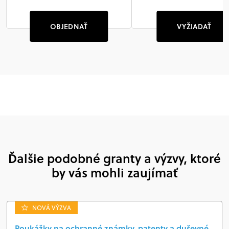
OBJEDNAŤ
VYŽIADAŤ
Ďalšie podobné granty a výzvy, ktoré
by vás mohli zaujímať
NOVÁ VÝZVA
Poukážky na ochranné známky, patenty a duševné