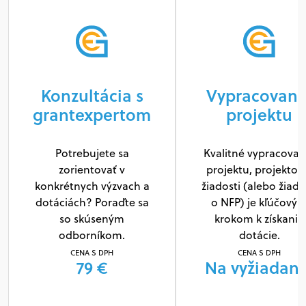
Konzultácia s
Vypracovani
grantexpertom
projektu
Potrebujete sa
Kvalitné vypracovan
zorientovať v
projektu, projektov
konkrétnych výzvach a
žiadosti (alebo žiado
dotáciách? Poraďte sa
o NFP) je kľúčový
so skúseným
krokom k získaniu
odborníkom.
dotácie.
CENA S DPH
CENA S DPH
79 €
Na vyžiadani