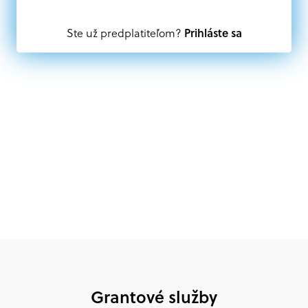
Oprávnení partneri:
Prihláste sa
Ste už predplatiteľom?
Akákoľvek právnická osoba, t. j. verejný alebo súkromný
subjekt, komerčný alebo nekomerčný, ako aj
mimovládne organizácie zriadené ako právnická osoba v
Nórsku alebo na Slovensku, alebo akákoľvek
medzinárodná organizácia, orgán alebo agentúra
aktívne zapojená a efektívne prispievajúca k
implementácii projektu
Grantové služby