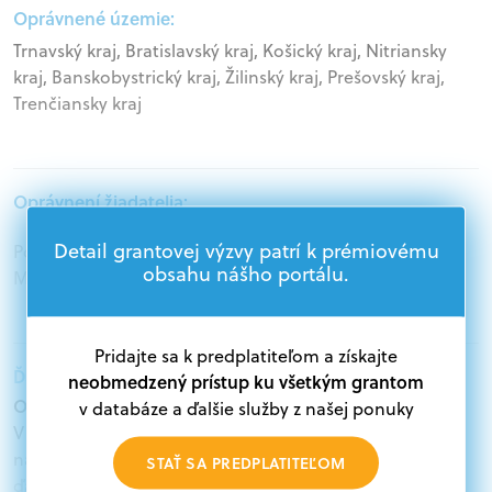
Oprávnené územie:
Trnavský kraj, Bratislavský kraj, Košický kraj, Nitriansky
kraj, Banskobystrický kraj, Žilinský kraj, Prešovský kraj,
Trenčiansky kraj
Oprávnení žiadatelia:
Detail grantovej výzvy patrí k prémiovému
Podnikatelia, Akademický sektor, Jednotlivci,
obsahu nášho portálu.
Mimovládne organizácie
Pridajte sa k predplatiteľom a získajte
Ďalšie informácie:
neobmedzený prístup ku všetkým grantom
Oprávnení žiadatelia:
v databáze a ďalšie služby z našej ponuky
V databáze grantov a dotácií na portáli Grantexpert.sk
nájdete aktuálne výzvy z eurofondov, plánu obnovy a
STAŤ SA PREDPLATITEĽOM
ďalších zdrojov.