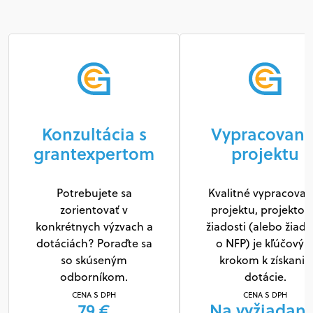
Konzultácia s
Vypracovani
grantexpertom
projektu
Potrebujete sa
Kvalitné vypracovan
zorientovať v
projektu, projektov
konkrétnych výzvach a
žiadosti (alebo žiado
dotáciách? Poraďte sa
o NFP) je kľúčový
so skúseným
krokom k získaniu
odborníkom.
dotácie.
CENA S DPH
CENA S DPH
79 €
Na vyžiadani