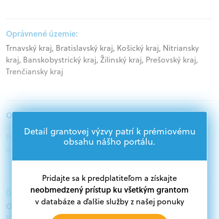
Oprávnené územie:
Trnavský kraj, Bratislavský kraj, Košický kraj, Nitriansky
kraj, Banskobystrický kraj, Žilinský kraj, Prešovský kraj,
Trenčiansky kraj
Oprávnení žiadatelia:
Detail grantovej výzvy patrí k prémiovému
Podnikatelia, Akademický sektor, Mimovládne
obsahu nášho portálu.
organizácie, Samospráva, Štátna správa
Pridajte sa k predplatiteľom a získajte
neobmedzený prístup ku všetkým grantom
Ďalšie informácie:
v databáze a ďalšie služby z našej ponuky
Oprávnení žiadatelia:
V databáze grantov a dotácií na portáli Grantexpert.sk