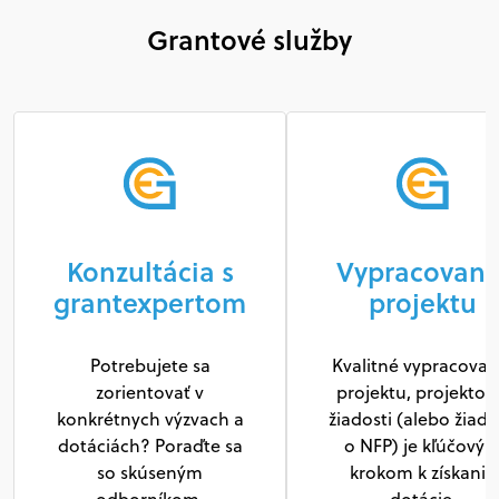
Grantové služby
Konzultácia s
Vypracovani
grantexpertom
projektu
Potrebujete sa
Kvalitné vypracovan
zorientovať v
projektu, projektov
konkrétnych výzvach a
žiadosti (alebo žiado
dotáciách? Poraďte sa
o NFP) je kľúčový
so skúseným
krokom k získaniu