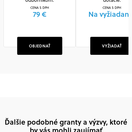
odborníkom.
dotácie.
CENA S DPH
CENA S DPH
79 €
Na vyžiadani
OBJEDNAŤ
VYŽIADAŤ
Ďalšie podobné granty a výzvy, ktoré
by vás mohli zaujímať