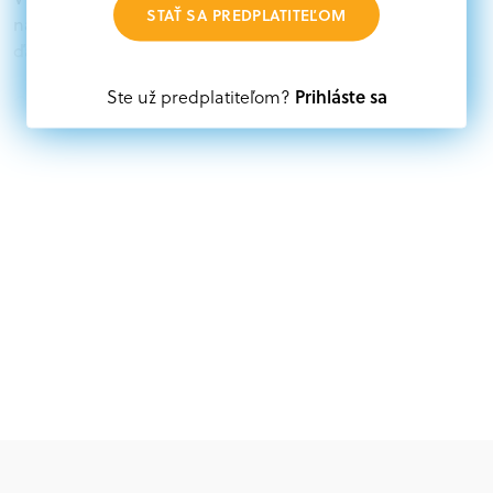
STAŤ SA PREDPLATITEĽOM
nájdete aktuálne výzvy z eurofondov, plánu obnovy a
ďalších zdrojov.
Prihláste sa
Ste už predplatiteľom?
Oprávnení partneri:
Akákoľvek právnická osoba, t. j. verejný alebo súkromný
subjekt, komerčný alebo nekomerčný, ako aj
mimovládne organizácie zriadené ako právnická osoba v
Nórsku alebo na Slovensku, alebo akákoľvek
medzinárodná organizácia, orgán alebo agentúra
aktívne zapojená a efektívne prispievajúca k
implementácii projektu