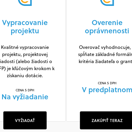
Vypracovanie
Overenie
projektu
oprávnenosti
Kvalitné vypracovanie
Overovač vyhodnocuje, 
projektu, projektovej
spĺňate základné formál
iadosti (alebo žiadosti o
kritéria žiadateľa o grant
FP) je kľúčovým krokom k
získaniu dotácie.
CENA S DPH
V predplatno
CENA S DPH
Na vyžiadanie
VYŽIADAŤ
ZAKÚPIŤ TERAZ