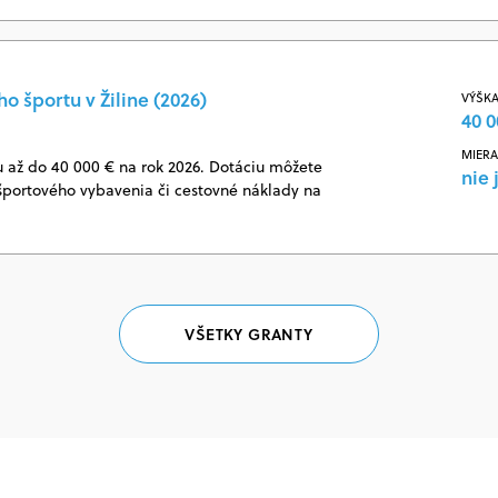
o športu v Žiline (2026)
VÝŠKA
40 0
MIERA
u až do 40 000 € na rok 2026. Dotáciu môžete
nie 
 športového vybavenia či cestovné náklady na
VŠETKY GRANTY