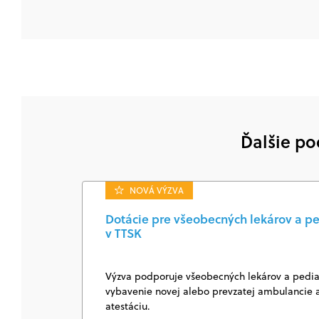
Ďalšie po
NOVÁ VÝZVA
Dotácie pre všeobecných lekárov a pe
v TTSK
Výzva podporuje všeobecných lekárov a pediat
vybavenie novej alebo prevzatej ambulancie a
atestáciu.