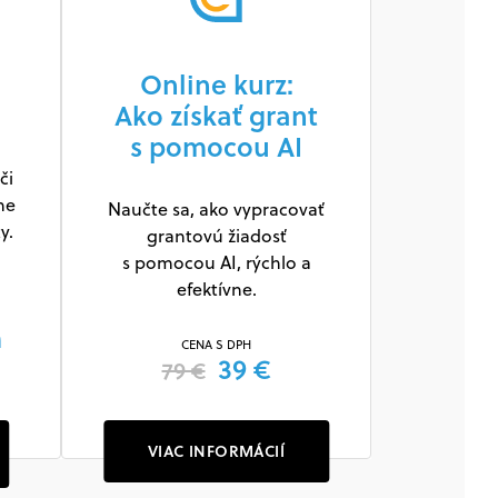
Online kurz:
Ako získať grant
s pomocou AI
či
ne
Naučte sa, ako vypracovať
y.
grantovú žiadosť
s pomocou AI, rýchlo a
efektívne.
m
CENA S DPH
39 €
79 €
VIAC INFORMÁCIÍ