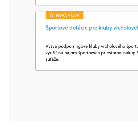
NOVÁ VÝZVA
Športové dotácie pre kluby vrcholovéh
Výzva podporí ligové kluby vrcholového šport
využiť na nájom športových priestorov, nákup
súťaže.