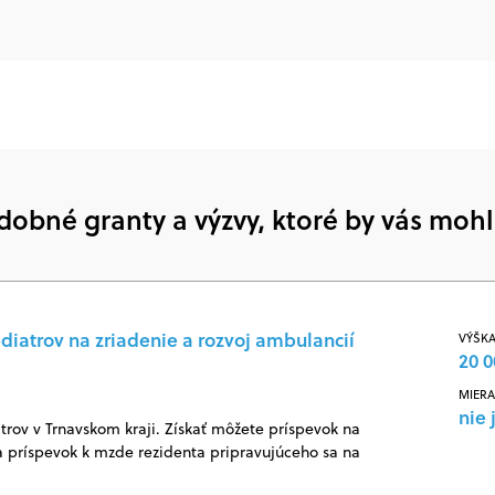
dobné granty a výzvy, ktoré by vás mohl
diatrov na zriadenie a rozvoj ambulancií
VÝŠKA
20 0
MIERA
nie 
rov v Trnavskom kraji. Získať môžete príspevok na
 príspevok k mzde rezidenta pripravujúceho sa na