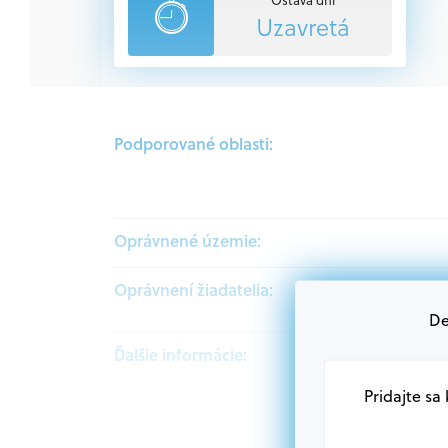
Uzavretá
Podporované oblasti:
Oprávnené územie:
Oprávnení žiadatelia:
De
Ďalšie informácie:
Pridajte sa