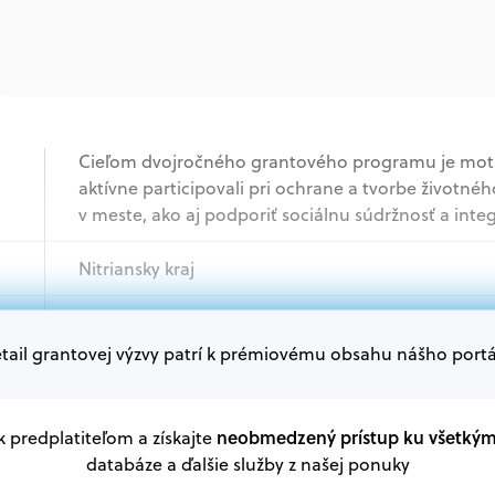
Cieľom dvojročného grantového programu je mot
aktívne participovali pri ochrane a tvorbe životného
v meste, ako aj podporiť sociálnu súdržnosť a int
Nitriansky kraj
Mimovládne organizácie, Jednotlivci
tail grantovej výzvy patrí k prémiovému obsahu nášho portá
Oprávnení žiadatelia:
V databáze grantov a dotácií na portáli Grantexper
neobmedzený prístup ku všetký
 k predplatiteľom a získajte
plánu obnovy a ďalších zdrojov.
databáze a ďalšie služby z našej ponuky