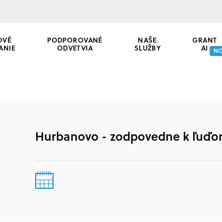
OVÉ
PODPOROVANÉ
NAŠE
GRANT
ANIE
ODVETVIA
SLUŽBY
AI
N
Hurbanovo - zodpovedne k ľuďom