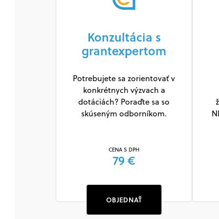
Konzultácia s
grantexpertom
Potrebujete sa zorientovať v
konkrétnych výzvach a
dotáciách? Poraďte sa so
ž
skúseným odborníkom.
N
CENA S DPH
79 €
OBJEDNAŤ