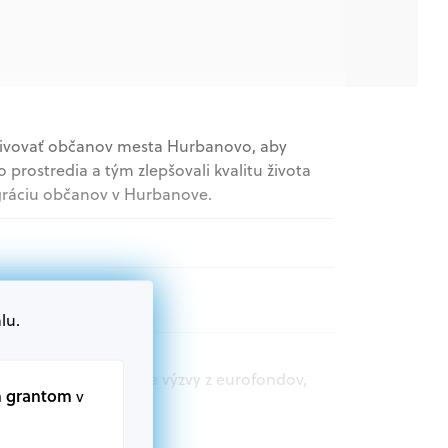
ivovať občanov mesta Hurbanovo, aby
 prostredia a tým zlepšovali kvalitu života
egráciu občanov v Hurbanove.
lu.
t.sk nájdete aktuálne výzvy z eurofondov,
m grantom
v