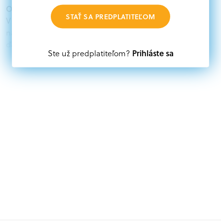
Oprávnení žiadatelia:
STAŤ SA PREDPLATITEĽOM
V databáze grantov a dotácií na portáli Grantexpert.sk
nájdete aktuálne výzvy z eurofondov, plánu obnovy a
ďalších zdrojov.
Prihláste sa
Ste už predplatiteľom?
Oprávnení partneri:
Akákoľvek právnická osoba, t. j. verejný alebo súkromný
subjekt, komerčný alebo nekomerčný, ako aj
mimovládne organizácie zriadené ako právnická osoba v
Nórsku alebo na Slovensku, alebo akákoľvek
medzinárodná organizácia, orgán alebo agentúra
aktívne zapojená a efektívne prispievajúca k
implementácii projektu