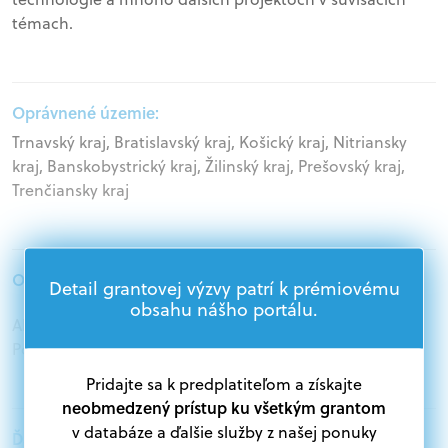
témach.
Oprávnené územie:
Trnavský kraj, Bratislavský kraj, Košický kraj, Nitriansky
kraj, Banskobystrický kraj, Žilinský kraj, Prešovský kraj,
Trenčiansky kraj
Oprávnení žiadatelia:
Detail grantovej výzvy patrí k prémiovému
obsahu nášho portálu.
Akademický sektor, Mimovládne organizácie,
Podnikatelia, Štátna správa
Pridajte sa k predplatiteľom a získajte
neobmedzený prístup ku všetkým grantom
v databáze a ďalšie služby z našej ponuky
Ďalšie informácie: