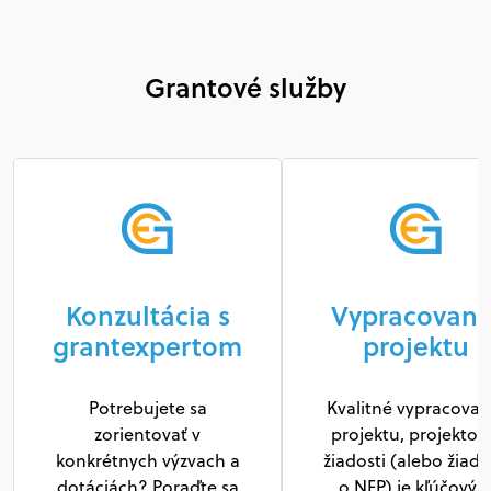
Grantové služby
Konzultácia s
Vypracovani
grantexpertom
projektu
Potrebujete sa
Kvalitné vypracovan
zorientovať v
projektu, projektov
konkrétnych výzvach a
žiadosti (alebo žiado
dotáciách? Poraďte sa
o NFP) je kľúčový