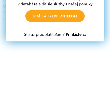
v databáze a ďalšie služby z našej ponuky
Oprávnení žiadatelia:
V databáze grantov a dotácií na portáli Grantexpert.sk
STAŤ SA PREDPLATITEĽOM
nájdete aktuálne výzvy z eurofondov, plánu obnovy a
ďalších zdrojov.
Prihláste sa
Ste už predplatiteľom?
Oprávnení partneri:
Akákoľvek právnická osoba, t. j. verejný alebo súkromný
subjekt, komerčný alebo nekomerčný, ako aj
mimovládne organizácie zriadené ako právnická osoba v
Nórsku alebo na Slovensku, alebo akákoľvek
medzinárodná organizácia, orgán alebo agentúra
aktívne zapojená a efektívne prispievajúca k
implementácii projektu