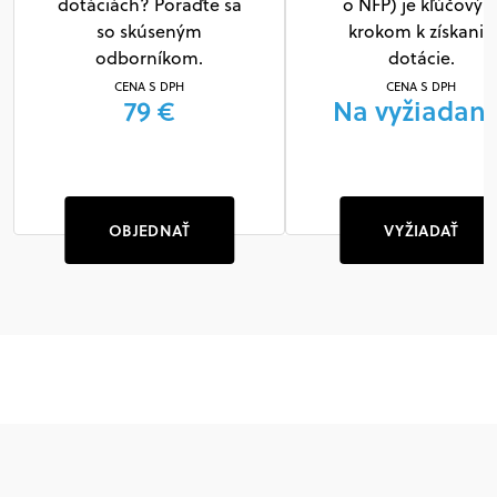
dotáciách? Poraďte sa
o NFP) je kľúčový
so skúseným
krokom k získaniu
odborníkom.
dotácie.
CENA S DPH
CENA S DPH
79 €
Na vyžiadani
OBJEDNAŤ
VYŽIADAŤ