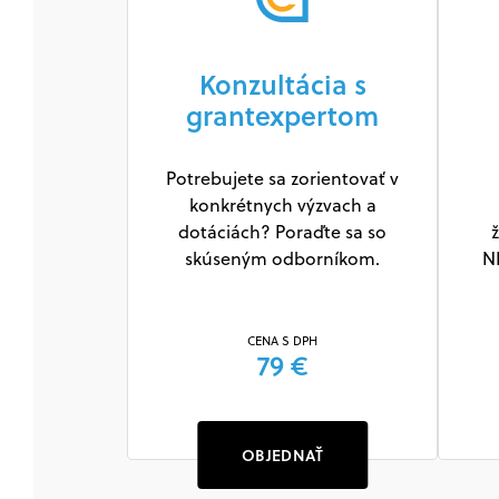
Konzultácia s
grantexpertom
Potrebujete sa zorientovať v
konkrétnych výzvach a
dotáciách? Poraďte sa so
ž
skúseným odborníkom.
N
CENA S DPH
79 €
OBJEDNAŤ