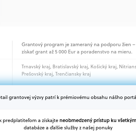
Grantový program je zameraný na podporu žien – 
získať grant až 5 000 Eur a poradenstvo na mieru.
Trnavský kraj, Bratislavský kraj, Košický kraj, Nitrian
Prešovský kraj, Trenčiansky kraj
Podnikatelia
tail grantovej výzvy patrí k prémiovému obsahu nášho portá
Oprávnení žiadatelia:
V databáze grantov a dotácií na portáli Grantexper
neobmedzený prístup ku všetký
 k predplatiteľom a získajte
plánu obnovy a ďalších zdrojov.
databáze a ďalšie služby z našej ponuky