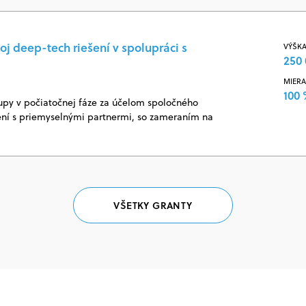
oj deep-tech riešení v spolupráci s
VÝŠKA
250 
MIERA
100
upy v počiatočnej fáze za účelom spoločného
šení s priemyselnými partnermi, so zameraním na
VŠETKY GRANTY