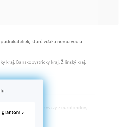
podnikateliek, ktoré vďaka nemu vedia
sky kraj, Banskobystrický kraj, Žilinský kraj,
lu.
t.sk nájdete aktuálne výzvy z eurofondov,
m grantom
v