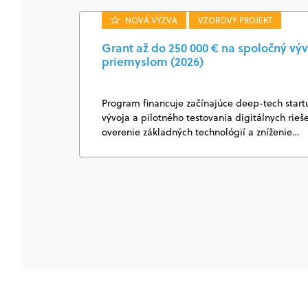
NOVÁ VÝZVA
VZOROVÝ PROJEKT
Grant až do 250 000 € na spoločný výv
priemyslom (2026)
Program financuje začínajúce deep-tech start
vývoja a pilotného testovania digitálnych rie
overenie základných technológií a zníženie…