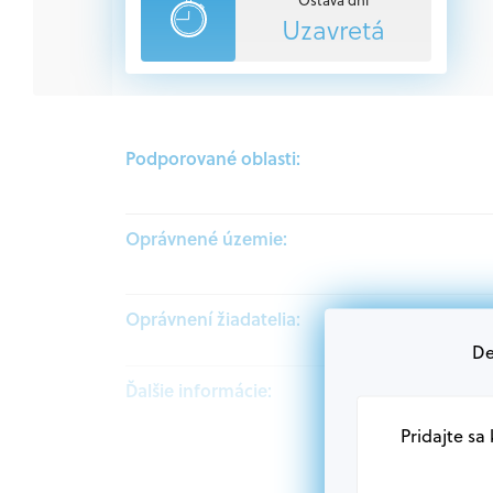
Uzavretá
Podporované oblasti:
Oprávnené územie:
Oprávnení žiadatelia:
De
Ďalšie informácie:
Pridajte sa