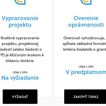
Vypracovanie
Overenie
projektu
oprávnenosti
Kvalitné vypracovanie
Overovač vyhodnocuje, 
projektu, projektovej
spĺňate základné formál
iadosti (alebo žiadosti o
kritéria žiadateľa o grant
FP) je kľúčovým krokom k
získaniu dotácie.
CENA S DPH
V predplatno
CENA S DPH
Na vyžiadanie
VYŽIADAŤ
ZAKÚPIŤ TERAZ