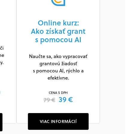
Online kurz:
Ako získať grant
s pomocou AI
či
ne
Naučte sa, ako vypracovať
y.
grantovú žiadosť
s pomocou AI, rýchlo a
efektívne.
m
CENA S DPH
39 €
79 €
VIAC INFORMÁCIÍ