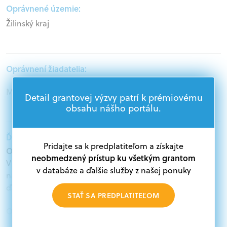
Oprávnené územie:
Žilinský kraj
Oprávnení žiadatelia:
Mimovládne organizácie
Detail grantovej výzvy patrí k prémiovému
obsahu nášho portálu.
Ďalšie informácie:
Pridajte sa k predplatiteľom a získajte
Oprávnení žiadatelia:
neobmedzený prístup ku všetkým grantom
V databáze grantov a dotácií na portáli Grantexpert.sk
v databáze a ďalšie služby z našej ponuky
nájdete aktuálne výzvy z eurofondov, plánu obnovy a
ďalších zdrojov.
STAŤ SA PREDPLATITEĽOM
Oprávnení partneri:
Akákoľvek právnická osoba, t. j. verejný alebo súkromný