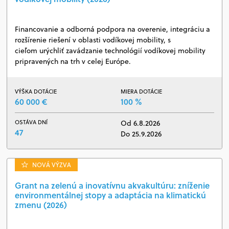
Financovanie a odborná podpora na overenie, integráciu a
rozšírenie riešení v oblasti vodíkovej mobility, s
cieľom urýchliť zavádzanie technológií vodíkovej mobility
pripravených na trh v celej Európe.
VÝŠKA DOTÁCIE
MIERA DOTÁCIE
60 000 €
100 %
OSTÁVA DNÍ
Od 6.8.2026
47
Do 25.9.2026
NOVÁ VÝZVA
Grant na zelenú a inovatívnu akvakultúru: zníženie
environmentálnej stopy a adaptácia na klimatickú
zmenu (2026)