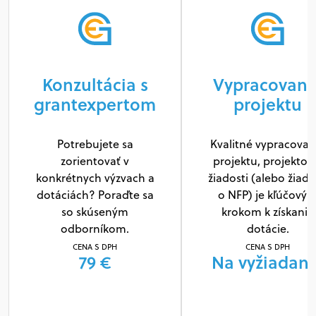
Konzultácia s
Vypracovani
grantexpertom
projektu
Potrebujete sa
Kvalitné vypracovan
zorientovať v
projektu, projektov
konkrétnych výzvach a
žiadosti (alebo žiado
dotáciách? Poraďte sa
o NFP) je kľúčový
so skúseným
krokom k získaniu
odborníkom.
dotácie.
CENA S DPH
CENA S DPH
79 €
Na vyžiadani