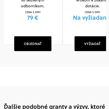
so skúseným
krokom k získaniu
odborníkom.
dotácie.
CENA S DPH
CENA S DPH
79 €
Na vyžiadani
OBJEDNAŤ
VYŽIADAŤ
Ďalšie podobné granty a výzvy, ktoré