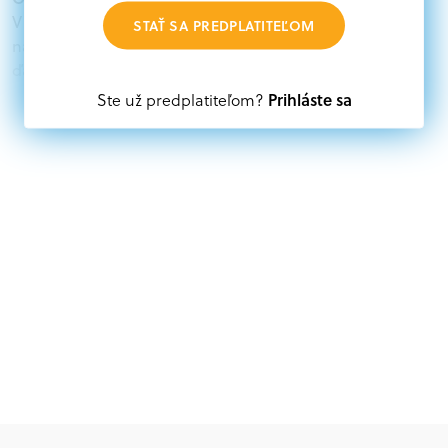
V databáze grantov a dotácií na portáli Grantexpert.sk
STAŤ SA PREDPLATITEĽOM
nájdete aktuálne výzvy z eurofondov, plánu obnovy a
ďalších zdrojov.
Prihláste sa
Ste už predplatiteľom?
Oprávnení partneri:
Akákoľvek právnická osoba, t. j. verejný alebo súkromný
subjekt, komerčný alebo nekomerčný, ako aj
mimovládne organizácie zriadené ako právnická osoba v
Nórsku alebo na Slovensku, alebo akákoľvek
medzinárodná organizácia, orgán alebo agentúra
aktívne zapojená a efektívne prispievajúca k
implementácii projektu