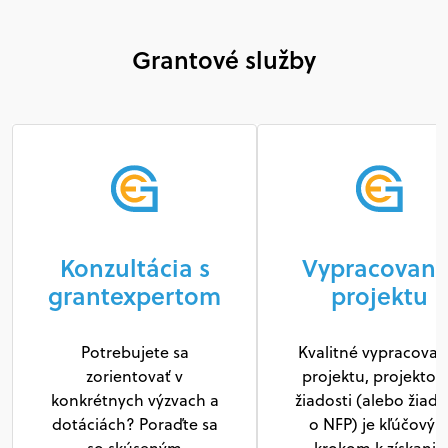
Grantové služby
Konzultácia s
Vypracovani
grantexpertom
projektu
Potrebujete sa
Kvalitné vypracovan
zorientovať v
projektu, projektov
konkrétnych výzvach a
žiadosti (alebo žiado
dotáciách? Poraďte sa
o NFP) je kľúčový