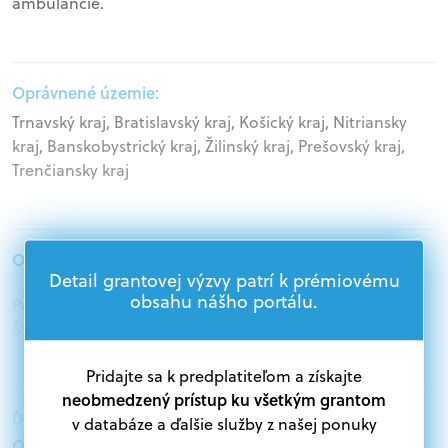
ambulancie.
Oprávnené územie:
Trnavský kraj, Bratislavský kraj, Košický kraj, Nitriansky
kraj, Banskobystrický kraj, Žilinský kraj, Prešovský kraj,
Trenčiansky kraj
Oprávnení žiadatelia:
Detail grantovej výzvy patrí k prémiovému
obsahu nášho portálu.
Podnikatelia, Mimovládne organizácie, Samospráva,
Štátna správa
Pridajte sa k predplatiteľom a získajte
neobmedzený prístup ku všetkým grantom
Ďalšie informácie:
v databáze a ďalšie služby z našej ponuky
Oprávnení žiadatelia: