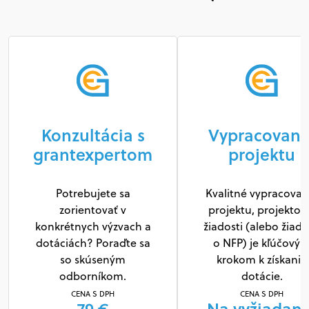
Konzultácia s
Vypracovani
grantexpertom
projektu
Potrebujete sa
Kvalitné vypracovan
zorientovať v
projektu, projektov
konkrétnych výzvach a
žiadosti (alebo žiado
dotáciách? Poraďte sa
o NFP) je kľúčový
so skúseným
krokom k získaniu
odborníkom.
dotácie.
CENA S DPH
CENA S DPH
79 €
Na vyžiadani