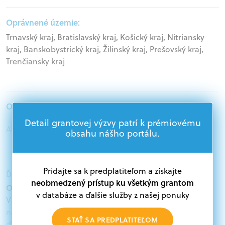
Oprávnené územie:
Trnavský kraj, Bratislavský kraj, Košický kraj, Nitriansky
kraj, Banskobystrický kraj, Žilinský kraj, Prešovský kraj,
Trenčiansky kraj
Oprávnení žiadatelia:
Detail grantovej výzvy patrí k prémiovému
Akademický sektor, Mimovládne organizácie
obsahu nášho portálu.
Pridajte sa k predplatiteľom a získajte
Ďalšie informácie:
neobmedzený prístup ku všetkým grantom
Oprávnení žiadatelia:
v databáze a ďalšie služby z našej ponuky
V databáze grantov a dotácií na portáli Grantexpert.sk
nájdete aktuálne výzvy z eurofondov, plánu obnovy a
STAŤ SA PREDPLATITEĽOM
ďalších zdrojov.