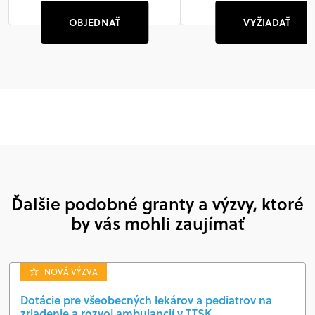
OBJEDNAŤ
VYŽIADAŤ
Ďalšie podobné granty a výzvy, ktoré
by vás mohli zaujímať
NOVÁ VÝZVA
Dotácie pre všeobecných lekárov a pediatrov na
zriadenie a rozvoj ambulancií v TTSK