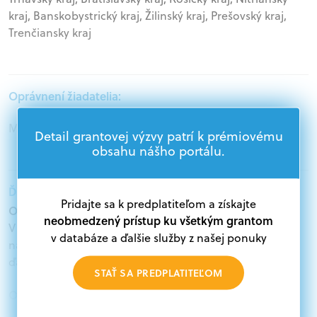
kraj, Banskobystrický kraj, Žilinský kraj, Prešovský kraj,
Trenčiansky kraj
Oprávnení žiadatelia:
Mimovládne organizácie
Detail grantovej výzvy patrí k prémiovému
obsahu nášho portálu.
Ďalšie informácie:
Pridajte sa k predplatiteľom a získajte
Oprávnení žiadatelia:
neobmedzený prístup ku všetkým grantom
V databáze grantov a dotácií na portáli Grantexpert.sk
v databáze a ďalšie služby z našej ponuky
nájdete aktuálne výzvy z eurofondov, plánu obnovy a
ďalších zdrojov.
STAŤ SA PREDPLATITEĽOM
Oprávnení partneri:
Akákoľvek právnická osoba, t. j. verejný alebo súkromný