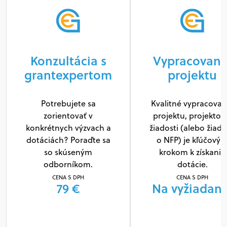
Konzultácia s
Vypracovani
grantexpertom
projektu
Potrebujete sa
Kvalitné vypracovan
zorientovať v
projektu, projektov
konkrétnych výzvach a
žiadosti (alebo žiado
dotáciách? Poraďte sa
o NFP) je kľúčový
so skúseným
krokom k získaniu
odborníkom.
dotácie.
CENA S DPH
CENA S DPH
79 €
Na vyžiadani