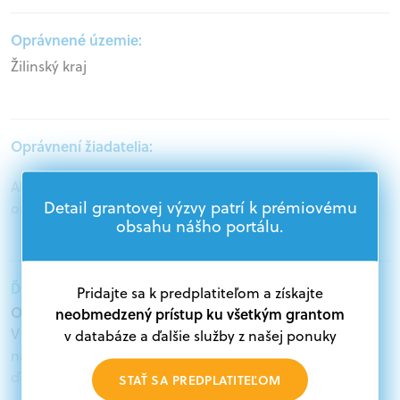
Oprávnené územie:
Žilinský kraj
Oprávnení žiadatelia:
Akademický sektor, Samospráva, Mimovládne
Detail grantovej výzvy patrí k prémiovému
organizácie
obsahu nášho portálu.
Ďalšie informácie:
Pridajte sa k predplatiteľom a získajte
Oprávnení žiadatelia:
neobmedzený prístup ku všetkým grantom
V databáze grantov a dotácií na portáli Grantexpert.sk
v databáze a ďalšie služby z našej ponuky
nájdete aktuálne výzvy z eurofondov, plánu obnovy a
ďalších zdrojov.
STAŤ SA PREDPLATITEĽOM