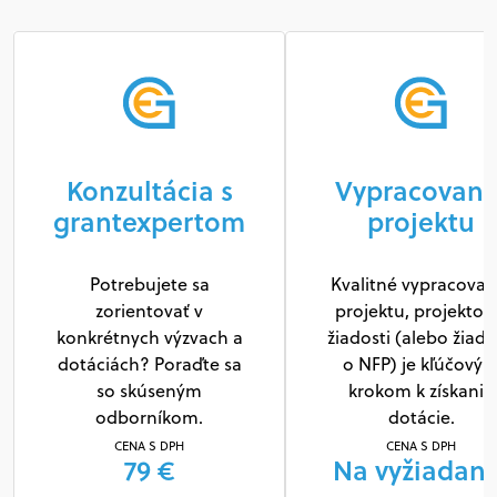
Konzultácia s
Vypracovani
grantexpertom
projektu
Potrebujete sa
Kvalitné vypracovan
zorientovať v
projektu, projektov
konkrétnych výzvach a
žiadosti (alebo žiado
dotáciách? Poraďte sa
o NFP) je kľúčový
so skúseným
krokom k získaniu
odborníkom.
dotácie.
CENA S DPH
CENA S DPH
79 €
Na vyžiadani