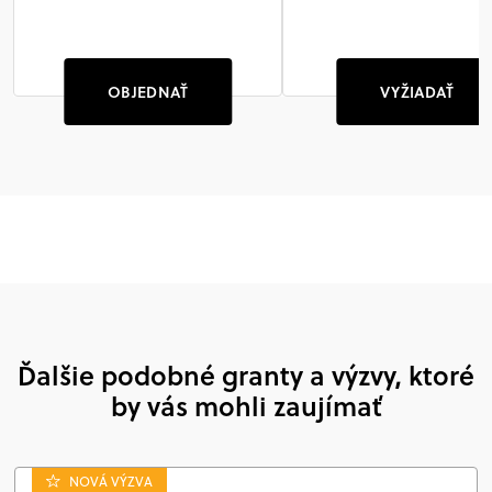
OBJEDNAŤ
VYŽIADAŤ
Ďalšie podobné granty a výzvy, ktoré
by vás mohli zaujímať
NOVÁ VÝZVA