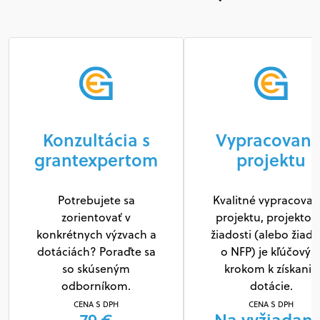
Konzultácia s
Vypracovani
grantexpertom
projektu
Potrebujete sa
Kvalitné vypracovan
zorientovať v
projektu, projektov
konkrétnych výzvach a
žiadosti (alebo žiado
dotáciách? Poraďte sa
o NFP) je kľúčový
so skúseným
krokom k získaniu
odborníkom.
dotácie.
CENA S DPH
CENA S DPH
79 €
Na vyžiadani