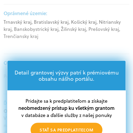
Oprávnené územie:
Trnavský kraj, Bratislavský kraj, Košický kraj, Nitriansky
kraj, Banskobystrický kraj, Žilinský kraj, Prešovský kraj,
Trenčiansky kraj
Oprávnení žiadatelia:
Detail grantovej výzvy patrí k prémiovému
Podnikatelia, Jednotlivci, Mimovládne organizácie
obsahu nášho portálu.
Pridajte sa k predplatiteľom a získajte
Ďalšie informácie:
neobmedzený prístup ku všetkým grantom
Oprávnení žiadatelia:
v databáze a ďalšie služby z našej ponuky
V databáze grantov a dotácií na portáli Grantexpert.sk
nájdete aktuálne výzvy z eurofondov, plánu obnovy a
STAŤ SA PREDPLATITEĽOM
ďalších zdrojov.