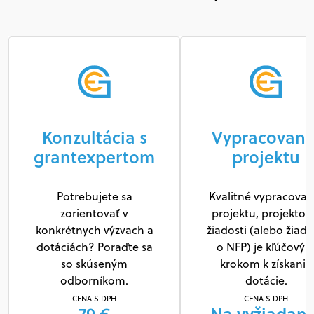
Konzultácia s
Vypracovani
grantexpertom
projektu
Potrebujete sa
Kvalitné vypracovan
zorientovať v
projektu, projektov
konkrétnych výzvach a
žiadosti (alebo žiado
dotáciách? Poraďte sa
o NFP) je kľúčový
so skúseným
krokom k získaniu
odborníkom.
dotácie.
CENA S DPH
CENA S DPH
79 €
Na vyžiadani