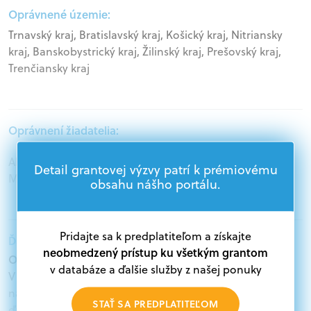
Oprávnené územie:
Trnavský kraj, Bratislavský kraj, Košický kraj, Nitriansky
kraj, Banskobystrický kraj, Žilinský kraj, Prešovský kraj,
Trenčiansky kraj
Oprávnení žiadatelia:
Akademický sektor, Podnikatelia, Samospráva,
Detail grantovej výzvy patrí k prémiovému
Mimovládne organizácie
obsahu nášho portálu.
Pridajte sa k predplatiteľom a získajte
Ďalšie informácie:
neobmedzený prístup ku všetkým grantom
Oprávnení žiadatelia:
v databáze a ďalšie služby z našej ponuky
V databáze grantov a dotácií na portáli Grantexpert.sk
nájdete aktuálne výzvy z eurofondov, plánu obnovy a
STAŤ SA PREDPLATITEĽOM
ďalších zdrojov.