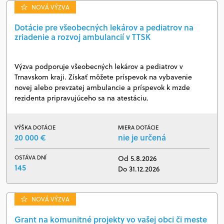
NOVÁ VÝZVA
Dotácie pre všeobecných lekárov a pediatrov na
zriadenie a rozvoj ambulancií v TTSK
Výzva podporuje všeobecných lekárov a pediatrov v
Trnavskom kraji. Získať môžete príspevok na vybavenie
novej alebo prevzatej ambulancie a príspevok k mzde
rezidenta pripravujúceho sa na atestáciu.
VÝŠKA DOTÁCIE
MIERA DOTÁCIE
20 000 €
nie je určená
OSTÁVA DNÍ
Od 5.8.2026
145
Do 31.12.2026
NOVÁ VÝZVA
Grant na komunitné projekty vo vašej obci či meste