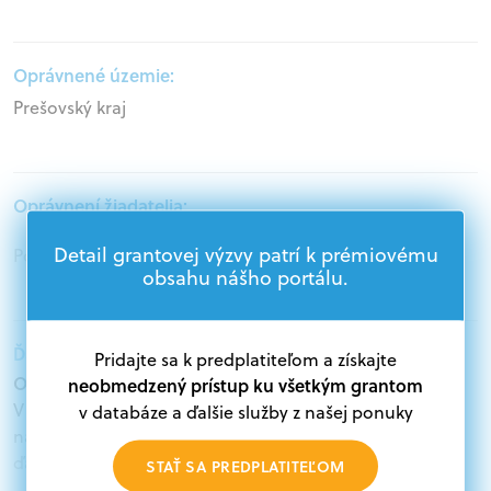
Oprávnené územie:
Prešovský kraj
Oprávnení žiadatelia:
Detail grantovej výzvy patrí k prémiovému
Podnikatelia, Mimovládne organizácie
obsahu nášho portálu.
Ďalšie informácie:
Pridajte sa k predplatiteľom a získajte
Oprávnení žiadatelia:
neobmedzený prístup ku všetkým grantom
V databáze grantov a dotácií na portáli Grantexpert.sk
v databáze a ďalšie služby z našej ponuky
nájdete aktuálne výzvy z eurofondov, plánu obnovy a
ďalších zdrojov.
STAŤ SA PREDPLATITEĽOM