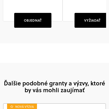
OBJEDNAŤ
VYŽIADAŤ
Ďalšie podobné granty a výzvy, ktoré
by vás mohli zaujímať
NOVÁ VÝZVA