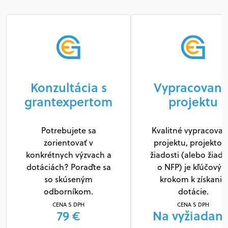
Konzultácia s
Vypracovani
grantexpertom
projektu
Potrebujete sa
Kvalitné vypracovan
zorientovať v
projektu, projektov
konkrétnych výzvach a
žiadosti (alebo žiado
dotáciách? Poraďte sa
o NFP) je kľúčový
so skúseným
krokom k získaniu
odborníkom.
dotácie.
CENA S DPH
CENA S DPH
79 €
Na vyžiadani