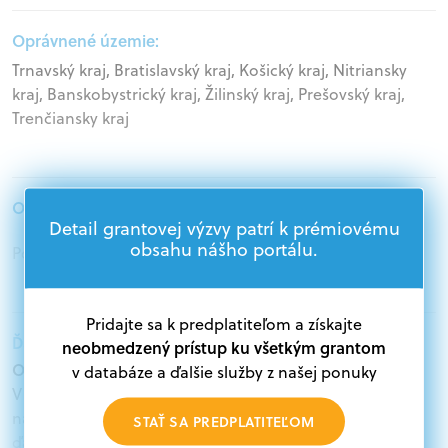
Oprávnené územie:
Trnavský kraj, Bratislavský kraj, Košický kraj, Nitriansky
kraj, Banskobystrický kraj, Žilinský kraj, Prešovský kraj,
Trenčiansky kraj
Oprávnení žiadatelia:
Detail grantovej výzvy patrí k prémiovému
obsahu nášho portálu.
Podnikatelia
Pridajte sa k predplatiteľom a získajte
Ďalšie informácie:
neobmedzený prístup ku všetkým grantom
Oprávnení žiadatelia:
v databáze a ďalšie služby z našej ponuky
V databáze grantov a dotácií na portáli Grantexpert.sk
nájdete aktuálne výzvy z eurofondov, plánu obnovy a
STAŤ SA PREDPLATITEĽOM
ďalších zdrojov.