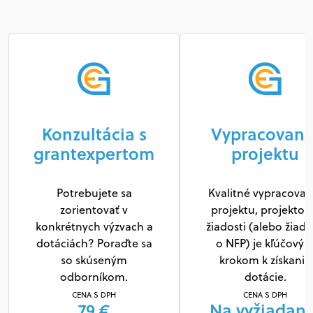
Konzultácia s
Vypracovani
grantexpertom
projektu
Potrebujete sa
Kvalitné vypracovan
zorientovať v
projektu, projektov
konkrétnych výzvach a
žiadosti (alebo žiado
dotáciách? Poraďte sa
o NFP) je kľúčový
so skúseným
krokom k získaniu
odborníkom.
dotácie.
CENA S DPH
CENA S DPH
79 €
Na vyžiadani