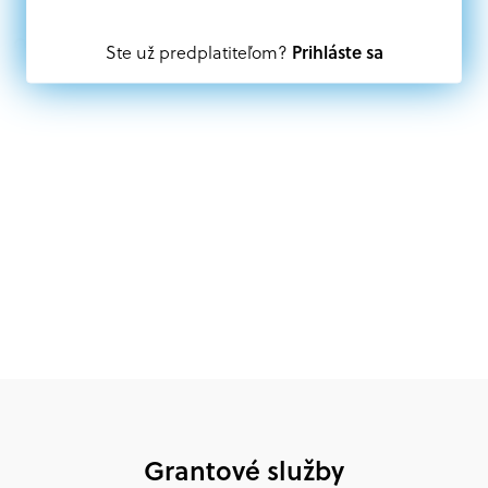
Oprávnení partneri:
Prihláste sa
Ste už predplatiteľom?
Akákoľvek právnická osoba, t. j. verejný alebo súkromný
subjekt, komerčný alebo nekomerčný, ako aj
mimovládne organizácie zriadené ako právnická osoba v
Nórsku alebo na Slovensku, alebo akákoľvek
medzinárodná organizácia, orgán alebo agentúra
aktívne zapojená a efektívne prispievajúca k
implementácii projektu
Grantové služby