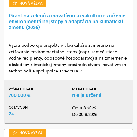
NOVÁ VÝZVA
Grant na zelenú a inovatívnu akvakultúru: zníženie
environmentálnej stopy a adaptácia na klimatickú
zmenu (2026)
Výzva podporuje projekty v akvakultúre zamerané na
znižovanie environmentálnej stopy (napr. samočistiace
vodné recipienty, odpadové hospodárstvo) a na zmiernenie
dôsledkov klimatickej zmeny prostredníctvom inovatívnych
technológií a spolupráce s vedou a v…
VÝŠKA DOTÁCIE
MIERA DOTÁCIE
700 000 €
nie je určená
OSTÁVA DNÍ
Od 4.8.2026
24
Do 30.8.2026
NOVÁ VÝZVA