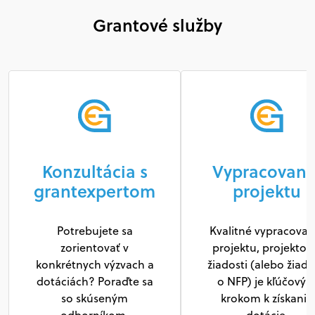
Grantové služby
Konzultácia s
Vypracovani
grantexpertom
projektu
Potrebujete sa
Kvalitné vypracovan
zorientovať v
projektu, projektov
konkrétnych výzvach a
žiadosti (alebo žiado
dotáciách? Poraďte sa
o NFP) je kľúčový
so skúseným
krokom k získaniu