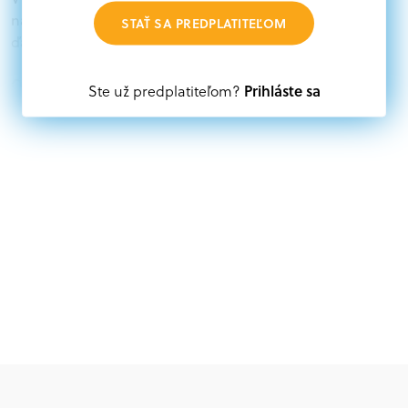
nájdete aktuálne výzvy z eurofondov, plánu obnovy a
STAŤ SA PREDPLATITEĽOM
ďalších zdrojov.
Oprávnení partneri:
Prihláste sa
Ste už predplatiteľom?
Akákoľvek právnická osoba, t. j. verejný alebo súkromný
subjekt, komerčný alebo nekomerčný, ako aj
mimovládne organizácie zriadené ako právnická osoba v
Nórsku alebo na Slovensku, alebo akákoľvek
medzinárodná organizácia, orgán alebo agentúra
aktívne zapojená a efektívne prispievajúca k
implementácii projektu