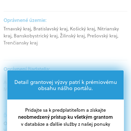
Oprávnené územie:
Trnavský kraj, Bratislavský kraj, Košický kraj, Nitriansky
kraj, Banskobystrický kraj, Žilinský kraj, Prešovský kraj,
Trenčiansky kraj
Oprávnení žiadatelia:
Detail grantovej výzvy patrí k prémiovému
Akademický sektor, Podnikatelia, Samospráva,
obsahu nášho portálu.
Mimovládne organizácie
Pridajte sa k predplatiteľom a získajte
Ďalšie informácie:
neobmedzený prístup ku všetkým grantom
Oprávnení žiadatelia:
v databáze a ďalšie služby z našej ponuky
V databáze grantov a dotácií na portáli Grantexpert.sk