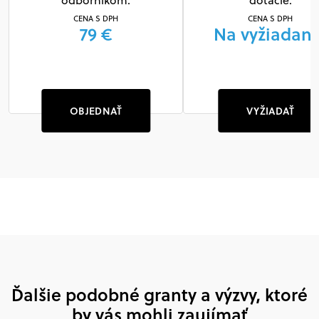
odborníkom.
dotácie.
CENA S DPH
CENA S DPH
79 €
Na vyžiadani
OBJEDNAŤ
VYŽIADAŤ
Ďalšie podobné granty a výzvy, ktoré
by vás mohli zaujímať