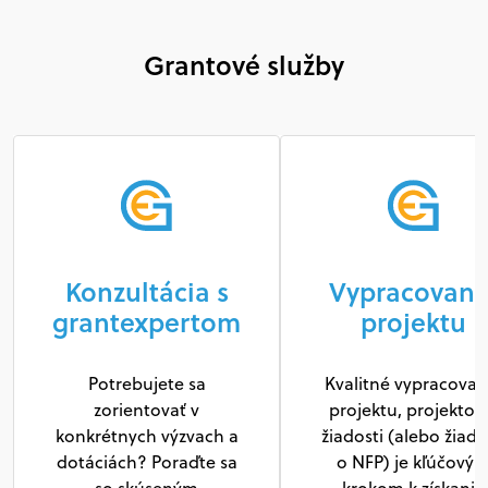
Grantové služby
Konzultácia s
Vypracovani
grantexpertom
projektu
Potrebujete sa
Kvalitné vypracovan
zorientovať v
projektu, projektov
konkrétnych výzvach a
žiadosti (alebo žiado
dotáciách? Poraďte sa
o NFP) je kľúčový