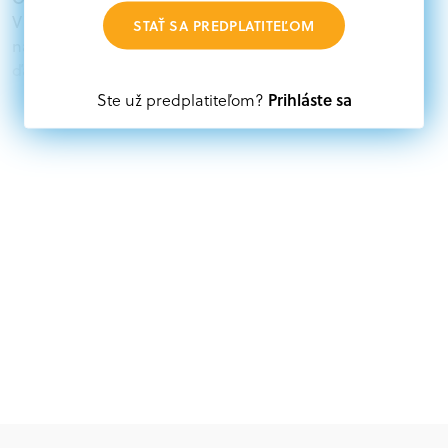
V databáze grantov a dotácií na portáli Grantexpert.sk
STAŤ SA PREDPLATITEĽOM
nájdete aktuálne výzvy z eurofondov, plánu obnovy a
ďalších zdrojov.
Prihláste sa
Ste už predplatiteľom?
Oprávnení partneri:
Akákoľvek právnická osoba, t. j. verejný alebo súkromný
subjekt, komerčný alebo nekomerčný, ako aj
mimovládne organizácie zriadené ako právnická osoba v
Nórsku alebo na Slovensku, alebo akákoľvek
medzinárodná organizácia, orgán alebo agentúra
aktívne zapojená a efektívne prispievajúca k
implementácii projektu