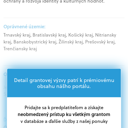
ochrany a rozvoja identity a kultúrnych hodnôt.
Oprávnené územie:
Trnavský kraj, Bratislavský kraj, Košický kraj, Nitriansky
kraj, Banskobystrický kraj, Žilinský kraj, Prešovský kraj,
Trenčiansky kraj
Oprávnení žiadatelia:
Detail grantovej výzvy patrí k prémiovému
obsahu nášho portálu.
Jednotlivci, Podnikatelia, Mimovládne organizácie,
Samospráva, Štátna správa
Pridajte sa k predplatiteľom a získajte
neobmedzený prístup ku všetkým grantom
Ďalšie informácie:
v databáze a ďalšie služby z našej ponuky
Oprávnení žiadatelia: