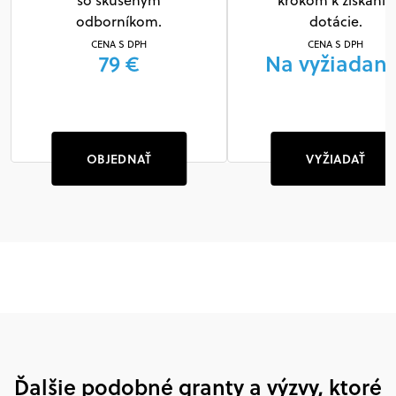
so skúseným
krokom k získaniu
odborníkom.
dotácie.
CENA S DPH
CENA S DPH
79 €
Na vyžiadani
OBJEDNAŤ
VYŽIADAŤ
Ďalšie podobné granty a výzvy, ktoré