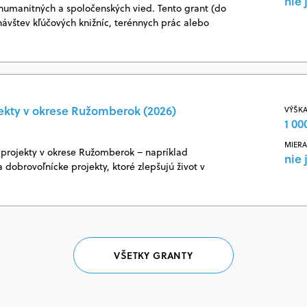
nie 
 humanitných a spoločenských vied. Tento grant (do
návštev kľúčových knižníc, terénnych prác alebo
ekty v okrese Ružomberok (2026)
VÝŠKA
1 00
MIERA
projekty v okrese Ružomberok – napríklad
nie 
 dobrovoľnícke projekty, ktoré zlepšujú život v
VŠETKY GRANTY