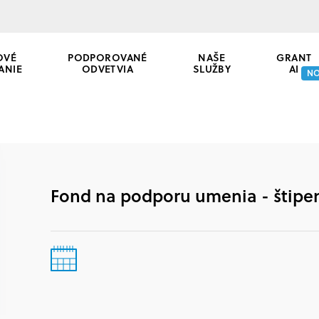
OVÉ
PODPOROVANÉ
NAŠE
GRANT
ANIE
ODVETVIA
SLUŽBY
AI
N
Fond na podporu umenia - štipen