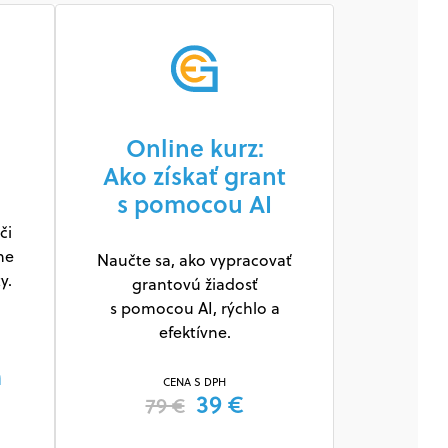
Online kurz:
Ako získať grant
s pomocou AI
či
ne
Naučte sa, ako vypracovať
y.
grantovú žiadosť
s pomocou AI, rýchlo a
efektívne.
m
CENA S DPH
39 €
79 €