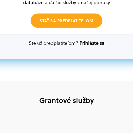
V databáze grantov a dotácií na portáli Grantexper
databáze a ďalšie služby z našej ponuky
plánu obnovy a ďalších zdrojov.
STAŤ SA PREDPLATITEĽOM
Oprávnení partneri:
Akákoľvek právnická osoba, t. j. verejný alebo sú
ako aj mimovládne organizácie zriadené ako právn
Prihláste sa
Ste už predplatiteľom?
alebo akákoľvek medzinárodná organizácia, orgán 
prispievajúca k implementácii projektu
Grantové služby