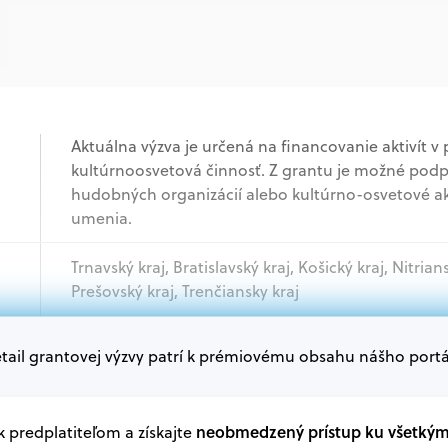
Aktuálna výzva je určená na financovanie aktivít
kultúrnoosvetová činnosť. Z grantu je možné podpori
hudobných organizácií alebo kultúrno-osvetové aktiv
umenia.
Trnavský kraj, Bratislavský kraj, Košický kraj, Nitrian
Prešovský kraj, Trenčiansky kraj
tail grantovej výzvy patrí k prémiovému obsahu nášho portá
Samospráva, Štátna správa, Veľké podniky, Podnik
organizácie
Oprávnení žiadatelia:
neobmedzený prístup ku všetký
 k predplatiteľom a získajte