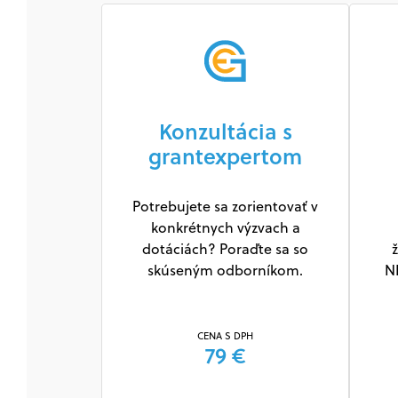
Konzultácia s
grantexpertom
Potrebujete sa zorientovať v
konkrétnych výzvach a
dotáciách? Poraďte sa so
ž
skúseným odborníkom.
N
CENA S DPH
79 €