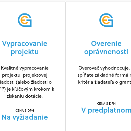
Vypracovanie
Overenie
projektu
oprávnenosti
Kvalitné vypracovanie
Overovač vyhodnocuje, 
projektu, projektovej
spĺňate základné formál
iadosti (alebo žiadosti o
kritéria žiadateľa o grant
FP) je kľúčovým krokom k
získaniu dotácie.
CENA S DPH
V predplatno
CENA S DPH
Na vyžiadanie