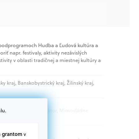
 v podprogramoch Hudba a Ľudová kultúra a
ť napr. festivaly, aktivity nezávislých
ity v oblasti tradičnej a miestnej kultúry a
sky kraj, Banskobystrický kraj, Žilinský kraj,
lu.
atelia, Akademický sektor, Mimovládne
m grantom
v