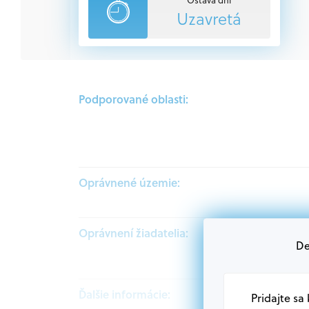
Uzavretá
Podporované oblasti:
Oprávnené územie:
Oprávnení žiadatelia:
De
Ďalšie informácie:
Pridajte sa