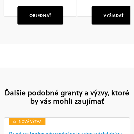
OBJEDNAŤ
VYŽIADAŤ
Ďalšie podobné granty a výzvy, ktoré
by vás mohli zaujímať
NOVÁ VÝZVA
Grant na budovanie spoločnej európskej databázy