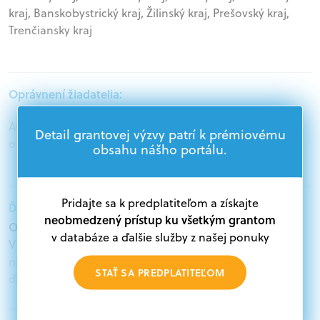
kraj, Banskobystrický kraj, Žilinský kraj, Prešovský kraj,
Trenčiansky kraj
Oprávnení žiadatelia:
Akademický sektor, Podnikatelia, Mimovládne
Detail grantovej výzvy patrí k prémiovému
organizácie, Samospráva, Štátna správa
obsahu nášho portálu.
Pridajte sa k predplatiteľom a získajte
Ďalšie informácie:
neobmedzený prístup ku všetkým grantom
Oprávnení žiadatelia:
v databáze a ďalšie služby z našej ponuky
V databáze grantov a dotácií na portáli Grantexpert.sk
nájdete aktuálne výzvy z eurofondov, plánu obnovy a
STAŤ SA PREDPLATITEĽOM
ďalších zdrojov.
Oprávnení partneri: