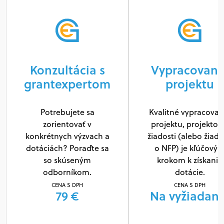
Konzultácia s
Vypracovani
grantexpertom
projektu
Potrebujete sa
Kvalitné vypracovan
zorientovať v
projektu, projektov
konkrétnych výzvach a
žiadosti (alebo žiado
dotáciách? Poraďte sa
o NFP) je kľúčový
so skúseným
krokom k získaniu
odborníkom.
dotácie.
CENA S DPH
CENA S DPH
79 €
Na vyžiadani