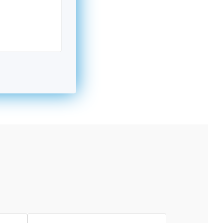
kromný subjekt, komerčný alebo nekomerčný,
ická osoba v Nórsku alebo na Slovensku,
alebo agentúra aktívne zapojená a efektívne