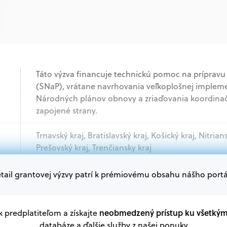
Táto výzva financuje technickú pomoc na prípravu
(SNaP), vrátane navrhovania veľkoplošnej impleme
Národných plánov obnovy a zriaďovania koordina
zapojené strany.
Trnavský kraj, Bratislavský kraj, Košický kraj, Nitrian
Prešovský kraj, Trenčiansky kraj
tail grantovej výzvy patrí k prémiovému obsahu nášho portá
Akademický sektor, Podnikatelia, Samospráva, Mi
Oprávnení žiadatelia:
neobmedzený prístup ku všetký
 k predplatiteľom a získajte
V databáze grantov a dotácií na portáli Grantexper
databáze a ďalšie služby z našej ponuky