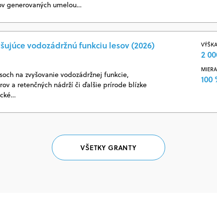
jov generovaných umelou…
yšujúce vodozádržnú funkciu lesov (2026)
VÝŠKA
2 00
MIERA
soch na zvyšovanie vodozádržnej funkcie,
100
ov a retenčných nádrží či ďalšie prírode blízke
ické…
VŠETKY GRANTY