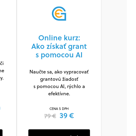
Online kurz:
Ako získať grant
s pomocou AI
či
ne
Naučte sa, ako vypracovať
y.
grantovú žiadosť
s pomocou AI, rýchlo a
efektívne.
m
CENA S DPH
39 €
79 €