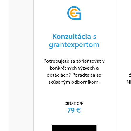
Konzultácia s
grantexpertom
Potrebujete sa zorientovať v
konkrétnych výzvach a
dotáciách? Poraďte sa so
ž
skúseným odborníkom.
N
CENA S DPH
79 €