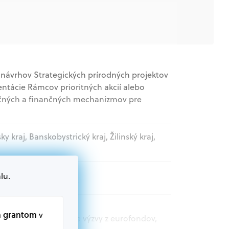
 návrhov Strategických prírodných projektov
ntácie Rámcov prioritných akcií alebo
čných a finančných mechanizmov pre
sky kraj, Banskobystrický kraj, Žilinský kraj,
lu.
movládne organizácie
m grantom
v
t.sk nájdete aktuálne výzvy z eurofondov,