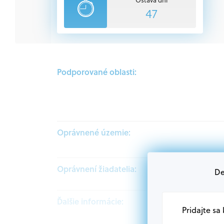
47
Podporované oblasti:
Oprávnené územie:
Oprávnení žiadatelia:
De
Ďalšie informácie:
Pridajte sa