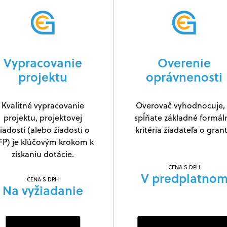
Vypracovanie
Overenie
projektu
oprávnenosti
Kvalitné vypracovanie
Overovač vyhodnocuje, 
projektu, projektovej
spĺňate základné formál
iadosti (alebo žiadosti o
kritéria žiadateľa o grant
FP) je kľúčovým krokom k
získaniu dotácie.
CENA S DPH
V predplatno
CENA S DPH
Na vyžiadanie