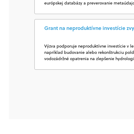
európskej databázy a preverovanie metaúda
Grant na neproduktívne investície zv
Výzva podporuje neproduktívne investície v le
napríklad budovanie alebo rekonštrukciu poldr
vodozádržné opatrenia na zlepšenie hydrolog