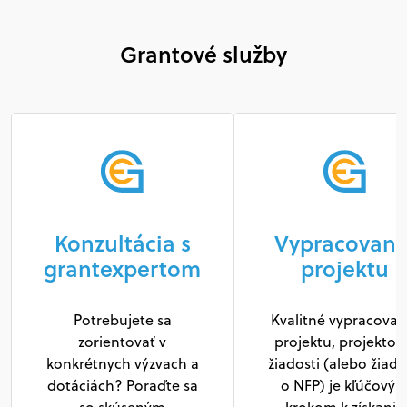
Grantové služby
Konzultácia s
Vypracovani
grantexpertom
projektu
Potrebujete sa
Kvalitné vypracovan
zorientovať v
projektu, projektov
konkrétnych výzvach a
žiadosti (alebo žiado
dotáciách? Poraďte sa
o NFP) je kľúčový