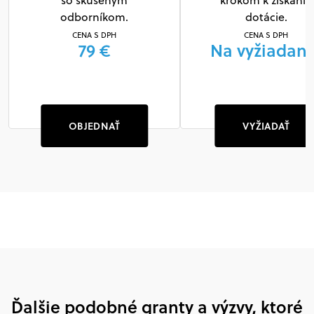
so skúseným
krokom k získaniu
odborníkom.
dotácie.
CENA S DPH
CENA S DPH
79 €
Na vyžiadani
OBJEDNAŤ
VYŽIADAŤ
Ďalšie podobné granty a výzvy, ktoré