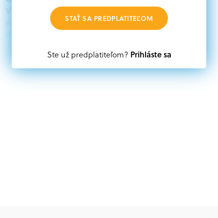
V databáze grantov a dotácií na portáli Grantexpert.sk
STAŤ SA PREDPLATITEĽOM
nájdete aktuálne výzvy z eurofondov, plánu obnovy a
ďalších zdrojov.
Prihláste sa
Ste už predplatiteľom?
Oprávnení partneri:
Akákoľvek právnická osoba, t. j. verejný alebo súkromný
subjekt, komerčný alebo nekomerčný, ako aj
mimovládne organizácie zriadené ako právnická osoba v
Nórsku alebo na Slovensku, alebo akákoľvek
medzinárodná organizácia, orgán alebo agentúra
aktívne zapojená a efektívne prispievajúca k
implementácii projektu