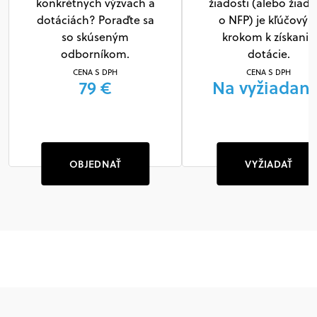
konkrétnych výzvach a
žiadosti (alebo žiado
dotáciách? Poraďte sa
o NFP) je kľúčový
so skúseným
krokom k získaniu
odborníkom.
dotácie.
CENA S DPH
CENA S DPH
79 €
Na vyžiadani
OBJEDNAŤ
VYŽIADAŤ