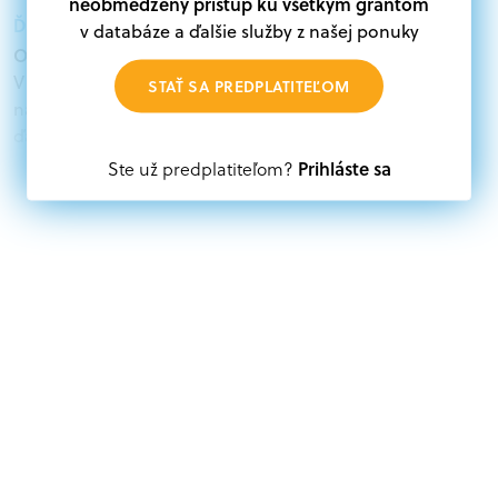
neobmedzený prístup ku všetkým grantom
Ďalšie informácie:
v databáze a ďalšie služby z našej ponuky
Oprávnení žiadatelia:
V databáze grantov a dotácií na portáli Grantexpert.sk
STAŤ SA PREDPLATITEĽOM
nájdete aktuálne výzvy z eurofondov, plánu obnovy a
ďalších zdrojov.
Prihláste sa
Ste už predplatiteľom?
Oprávnení partneri:
Akákoľvek právnická osoba, t. j. verejný alebo súkromný
subjekt, komerčný alebo nekomerčný, ako aj
mimovládne organizácie zriadené ako právnická osoba v
Nórsku alebo na Slovensku, alebo akákoľvek
medzinárodná organizácia, orgán alebo agentúra
aktívne zapojená a efektívne prispievajúca k
implementácii projektu