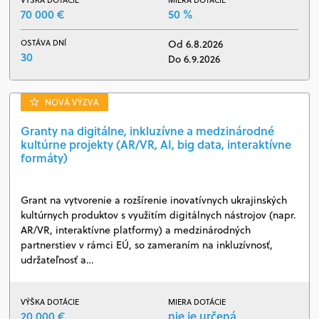
VÝŠKA DOTÁCIE
MIERA DOTÁCIE
70 000 €
50 %
OSTÁVA DNÍ
Od 6.8.2026
30
Do 6.9.2026
NOVÁ VÝZVA
Granty na digitálne, inkluzívne a medzinárodné
kultúrne projekty (AR/VR, AI, big data, interaktívne
formáty)
Grant na vytvorenie a rozšírenie inovatívnych ukrajinských
kultúrnych produktov s využitím digitálnych nástrojov (napr.
AR/VR, interaktívne platformy) a medzinárodných
partnerstiev v rámci EÚ, so zameraním na inkluzívnosť,
udržateľnosť a…
VÝŠKA DOTÁCIE
MIERA DOTÁCIE
20 000 €
nie je určená