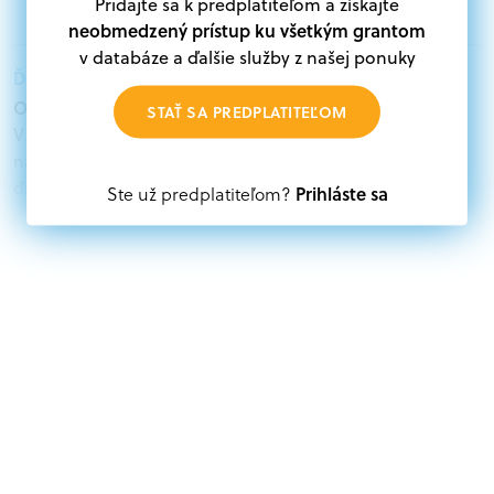
Pridajte sa k predplatiteľom a získajte
neobmedzený prístup ku všetkým grantom
v databáze a ďalšie služby z našej ponuky
Ďalšie informácie:
Oprávnení žiadatelia:
STAŤ SA PREDPLATITEĽOM
V databáze grantov a dotácií na portáli Grantexpert.sk
nájdete aktuálne výzvy z eurofondov, plánu obnovy a
ďalších zdrojov.
Prihláste sa
Ste už predplatiteľom?
Oprávnení partneri:
Akákoľvek právnická osoba, t. j. verejný alebo súkromný
subjekt, komerčný alebo nekomerčný, ako aj
mimovládne organizácie zriadené ako právnická osoba v
Nórsku alebo na Slovensku, alebo akákoľvek
medzinárodná organizácia, orgán alebo agentúra
aktívne zapojená a efektívne prispievajúca k
implementácii projektu