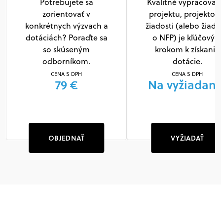
Potrebujete sa
Kvalitné vypracovan
zorientovať v
projektu, projektov
konkrétnych výzvach a
žiadosti (alebo žiado
dotáciách? Poraďte sa
o NFP) je kľúčový
so skúseným
krokom k získaniu
odborníkom.
dotácie.
CENA S DPH
CENA S DPH
79 €
Na vyžiadani
OBJEDNAŤ
VYŽIADAŤ