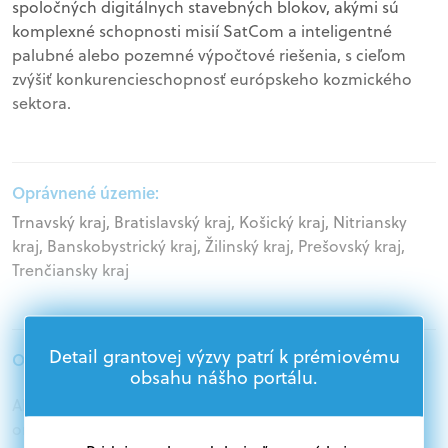
spoločných digitálnych stavebných blokov, akými sú
komplexné schopnosti misií SatCom a inteligentné
palubné alebo pozemné výpočtové riešenia, s cieľom
zvýšiť konkurencieschopnosť európskeho kozmického
sektora.
Oprávnené územie:
Trnavský kraj, Bratislavský kraj, Košický kraj, Nitriansky
kraj, Banskobystrický kraj, Žilinský kraj, Prešovský kraj,
Trenčiansky kraj
Detail grantovej výzvy patrí k prémiovému
Oprávnení žiadatelia:
obsahu nášho portálu.
Akademický sektor, Podnikatelia, Mimovládne
organizácie