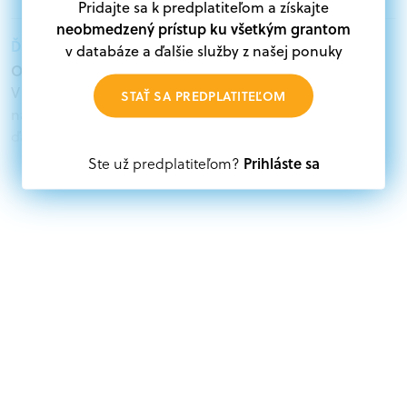
Pridajte sa k predplatiteľom a získajte
neobmedzený prístup ku všetkým grantom
Ďalšie informácie:
v databáze a ďalšie služby z našej ponuky
Oprávnení žiadatelia:
V databáze grantov a dotácií na portáli Grantexpert.sk
STAŤ SA PREDPLATITEĽOM
nájdete aktuálne výzvy z eurofondov, plánu obnovy a
ďalších zdrojov.
Prihláste sa
Ste už predplatiteľom?
Oprávnení partneri:
Akákoľvek právnická osoba, t. j. verejný alebo súkromný
subjekt, komerčný alebo nekomerčný, ako aj
mimovládne organizácie zriadené ako právnická osoba v
Nórsku alebo na Slovensku, alebo akákoľvek
medzinárodná organizácia, orgán alebo agentúra
aktívne zapojená a efektívne prispievajúca k
implementácii projektu