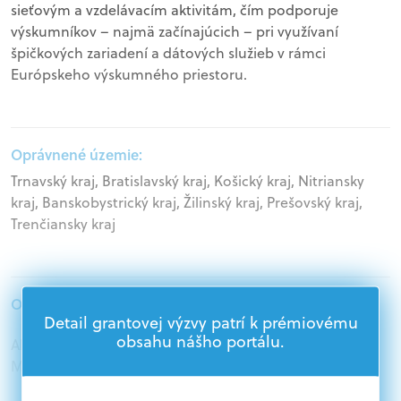
sieťovým a vzdelávacím aktivitám, čím podporuje
výskumníkov – najmä začínajúcich – pri využívaní
špičkových zariadení a dátových služieb v rámci
Európskeho výskumného priestoru.
Oprávnené územie:
Trnavský kraj, Bratislavský kraj, Košický kraj, Nitriansky
kraj, Banskobystrický kraj, Žilinský kraj, Prešovský kraj,
Trenčiansky kraj
Oprávnení žiadatelia:
Detail grantovej výzvy patrí k prémiovému
obsahu nášho portálu.
Akademický sektor, Podnikatelia, Samospráva,
Mimovládne organizácie