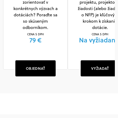
zorientovať v
projektu, projektov
konkrétnych výzvach a
žiadosti (alebo žiado
dotáciách? Poraďte sa
o NFP) je kľúčový
so skúseným
krokom k získaniu
odborníkom.
dotácie.
CENA S DPH
CENA S DPH
79 €
Na vyžiadani
OBJEDNAŤ
VYŽIADAŤ