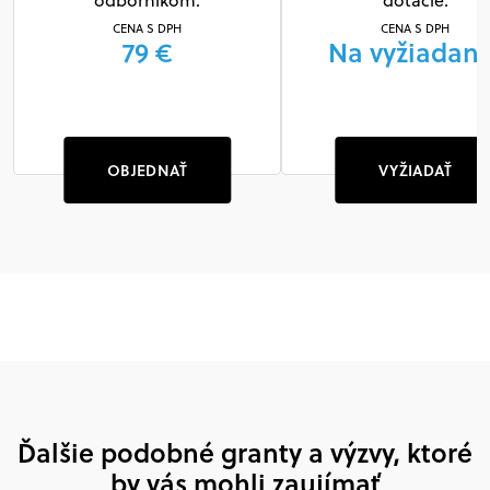
odborníkom.
dotácie.
CENA S DPH
CENA S DPH
79 €
Na vyžiadani
OBJEDNAŤ
VYŽIADAŤ
Ďalšie podobné granty a výzvy, ktoré
by vás mohli zaujímať