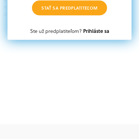
nájdete aktuálne výzvy z eurofondov, plánu obnovy a
STAŤ SA PREDPLATITEĽOM
ďalších zdrojov.
Oprávnení partneri:
Prihláste sa
Ste už predplatiteľom?
Akákoľvek právnická osoba, t. j. verejný alebo súkromný
subjekt, komerčný alebo nekomerčný, ako aj
mimovládne organizácie zriadené ako právnická osoba v
Nórsku alebo na Slovensku, alebo akákoľvek
medzinárodná organizácia, orgán alebo agentúra
aktívne zapojená a efektívne prispievajúca k
implementácii projektu