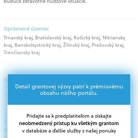
budúce zdravotné núdzové situácie.
Oprávnené územie:
Trnavský kraj, Bratislavský kraj, Košický kraj, Nitriansky
kraj, Banskobystrický kraj, Žilinský kraj, Prešovský kraj,
Trenčiansky kraj
Oprávnení žiadatelia:
Detail grantovej výzvy patrí k prémiovému
obsahu nášho portálu.
Akademický sektor, Podnikatelia
Pridajte sa k predplatiteľom a získajte
Ďalšie informácie:
neobmedzený prístup ku všetkým grantom
Oprávnení žiadatelia:
v databáze a ďalšie služby z našej ponuky
V databáze grantov a dotácií na portáli Grantexpert.sk