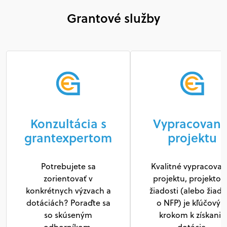
Grantové služby
Konzultácia s
Vypracovani
grantexpertom
projektu
Potrebujete sa
Kvalitné vypracovan
zorientovať v
projektu, projektov
konkrétnych výzvach a
žiadosti (alebo žiado
dotáciách? Poraďte sa
o NFP) je kľúčový
so skúseným
krokom k získaniu