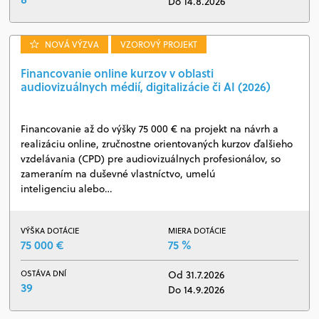
Do 14.8.2026
NOVÁ VÝZVA
VZOROVÝ PROJEKT
Financovanie online kurzov v oblasti
audiovizuálnych médií, digitalizácie či AI (2026)
Financovanie až do výšky 75 000 € na projekt na návrh a
realizáciu online, zručnostne orientovaných kurzov ďalšieho
vzdelávania (CPD) pre audiovizuálnych profesionálov, so
zameraním na duševné vlastníctvo, umelú
inteligenciu alebo…
VÝŠKA DOTÁCIE
MIERA DOTÁCIE
75 000 €
75 %
OSTÁVA DNÍ
Od 31.7.2026
39
Do 14.9.2026