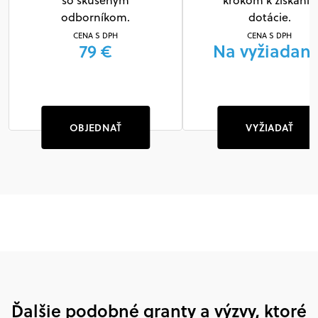
so skúseným
krokom k získaniu
odborníkom.
dotácie.
CENA S DPH
CENA S DPH
79 €
Na vyžiadani
OBJEDNAŤ
VYŽIADAŤ
Ďalšie podobné granty a výzvy, ktoré