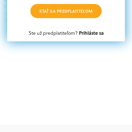
V databáze grantov a dotácií na portáli Grantexpert.sk
STAŤ SA PREDPLATITEĽOM
nájdete aktuálne výzvy z eurofondov, plánu obnovy a
ďalších zdrojov.
Prihláste sa
Ste už predplatiteľom?
Oprávnení partneri:
Akákoľvek právnická osoba, t. j. verejný alebo súkromný
subjekt, komerčný alebo nekomerčný, ako aj
mimovládne organizácie zriadené ako právnická osoba v
Nórsku alebo na Slovensku, alebo akákoľvek
medzinárodná organizácia, orgán alebo agentúra
aktívne zapojená a efektívne prispievajúca k
implementácii projektu