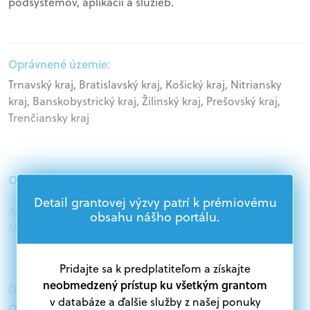
podsystémov, aplikácií a služieb.
Oprávnené územie:
Trnavský kraj, Bratislavský kraj, Košický kraj, Nitriansky
kraj, Banskobystrický kraj, Žilinský kraj, Prešovský kraj,
Trenčiansky kraj
Oprávnení žiadatelia:
Detail grantovej výzvy patrí k prémiovému
Akademický sektor, Podnikatelia, Samospráva,
obsahu nášho portálu.
Mimovládne organizácie
Pridajte sa k predplatiteľom a získajte
neobmedzený prístup ku všetkým grantom
Ďalšie informácie:
v databáze a ďalšie služby z našej ponuky
Oprávnení žiadatelia: