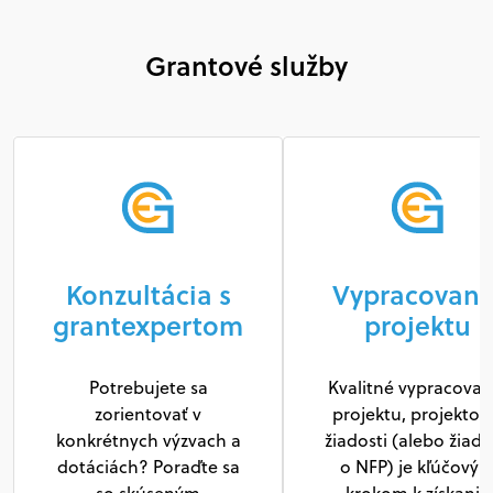
Grantové služby
Konzultácia s
Vypracovani
grantexpertom
projektu
Potrebujete sa
Kvalitné vypracovan
zorientovať v
projektu, projektov
konkrétnych výzvach a
žiadosti (alebo žiado
dotáciách? Poraďte sa
o NFP) je kľúčový