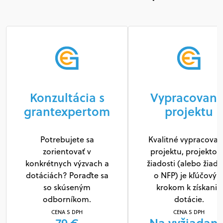
Konzultácia s
Vypracovani
grantexpertom
projektu
Potrebujete sa
Kvalitné vypracovan
zorientovať v
projektu, projektov
konkrétnych výzvach a
žiadosti (alebo žiado
dotáciách? Poraďte sa
o NFP) je kľúčový
so skúseným
krokom k získaniu
odborníkom.
dotácie.
CENA S DPH
CENA S DPH
79 €
Na vyžiadani