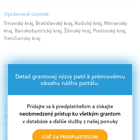
Oprávnené územie:
Trnavský kraj, Bratislavský kraj, Košický kraj, Nitriansky
kraj, Banskobystrický kraj, Žilinský kraj, Prešovský kraj,
Trenčiansky kraj
Oprávnení žiadatelia:
Detail grantovej výzvy patrí k prémiovému
Podnikatelia
obsahu nášho portálu.
Pridajte sa k predplatiteľom a získajte
Ďalšie informácie:
neobmedzený prístup ku všetkým grantom
Oprávnení žiadatelia:
v databáze a ďalšie služby z našej ponuky
V databáze grantov a dotácií na portáli Grantexpert.sk
nájdete aktuálne výzvy z eurofondov, plánu obnovy a
STAŤ SA PREDPLATITEĽOM
ďalších zdrojov.