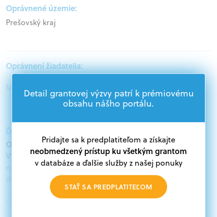
Oprávnené územie:
Prešovský kraj
Oprávnení žiadatelia:
Mimovládne organizácie
Detail grantovej výzvy patrí k prémiovému
obsahu nášho portálu.
Ďalšie informácie:
Pridajte sa k predplatiteľom a získajte
Oprávnení žiadatelia:
neobmedzený prístup ku všetkým grantom
V databáze grantov a dotácií na portáli Grantexpert.sk
v databáze a ďalšie služby z našej ponuky
nájdete aktuálne výzvy z eurofondov, plánu obnovy a
ďalších zdrojov.
STAŤ SA PREDPLATITEĽOM
Oprávnení partneri:
Akákoľvek právnická osoba, t. j. verejný alebo súkromný