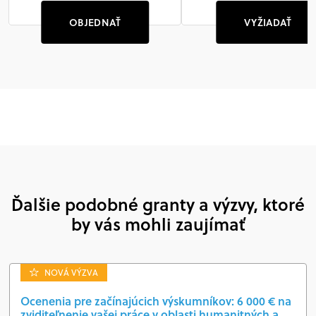
OBJEDNAŤ
VYŽIADAŤ
Ďalšie podobné granty a výzvy, ktoré
by vás mohli zaujímať
NOVÁ VÝZVA
Ocenenia pre začínajúcich výskumníkov: 6 000 € na
zviditeľnenie vašej práce v oblasti humanitných a