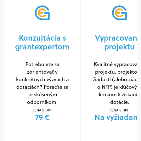
Konzultácia s
Vypracovani
grantexpertom
projektu
Potrebujete sa
Kvalitné vypracovan
zorientovať v
projektu, projektov
konkrétnych výzvach a
žiadosti (alebo žiado
dotáciách? Poraďte sa
o NFP) je kľúčový
so skúseným
krokom k získaniu
odborníkom.
dotácie.
CENA S DPH
CENA S DPH
79 €
Na vyžiadani