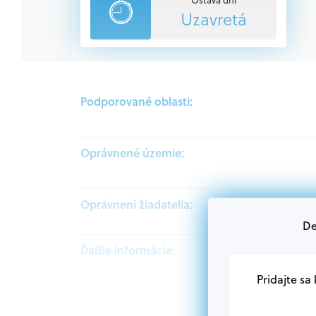
Uzavretá
Podporované oblasti:
Oprávnené územie:
Oprávnení žiadatelia:
De
Ďalšie informácie:
Pridajte sa