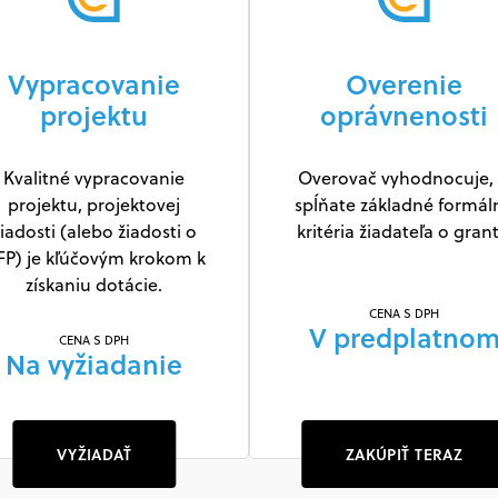
Vypracovanie
Overenie
projektu
oprávnenosti
Kvalitné vypracovanie
Overovač vyhodnocuje, 
projektu, projektovej
spĺňate základné formál
iadosti (alebo žiadosti o
kritéria žiadateľa o grant
FP) je kľúčovým krokom k
získaniu dotácie.
CENA S DPH
V predplatno
CENA S DPH
Na vyžiadanie
VYŽIADAŤ
ZAKÚPIŤ TERAZ