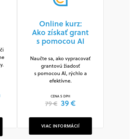
Online kurz:
Ako získať grant
s pomocou AI
či
ne
Naučte sa, ako vypracovať
y.
grantovú žiadosť
s pomocou AI, rýchlo a
efektívne.
m
CENA S DPH
39 €
79 €
VIAC INFORMÁCIÍ