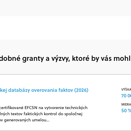
dobné granty a výzvy, ktoré by vás mohl
kej databázy overovania faktov (2026)
VÝŠKA
70 0
MIERA
certifikované EFCSN na vytvorenie technických
50 
ných textov faktických kontrol do spoločnej
jov generovaných umelou…