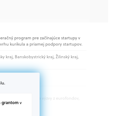
leračný program pre začínajúce startupy v
ávrhu kurikula a priamej podpory startupov.
sky kraj, Banskobystrický kraj, Žilinský kraj,
movládne organizácie
lu.
t.sk nájdete aktuálne výzvy z eurofondov,
m grantom
v