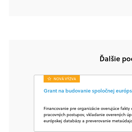
Ďalšie po
NOVÁ VÝZVA
Grant na budovanie spoločnej európs
Financovanie pre organizácie overujúce fakty 
pracovných postupov, vkladanie overených úpl
európskej databázy a preverovanie metaúda