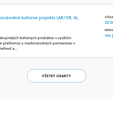
zinárodné kultúrne projekty (AR/VR, AI,
VÝŠKA
20 0
MIERA
nie 
ukrajinských kultúrnych produktov s využitím
vne platformy) a medzinárodných partnerstiev v
ateľnosť a…
VŠETKY GRANTY