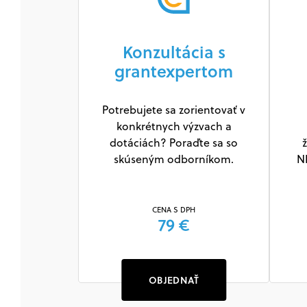
Konzultácia s
grantexpertom
Potrebujete sa zorientovať v
konkrétnych výzvach a
dotáciách? Poraďte sa so
ž
skúseným odborníkom.
N
CENA S DPH
79 €
OBJEDNAŤ