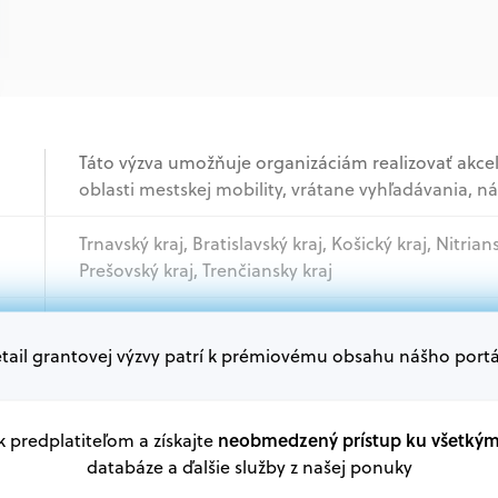
Táto výzva umožňuje organizáciám realizovať akce
oblasti mestskej mobility, vrátane vyhľadávania, n
Trnavský kraj, Bratislavský kraj, Košický kraj, Nitrian
Prešovský kraj, Trenčiansky kraj
Akademický sektor, Podnikatelia, Samospráva, Mi
tail grantovej výzvy patrí k prémiovému obsahu nášho portá
Oprávnení žiadatelia:
V databáze grantov a dotácií na portáli Grantexper
neobmedzený prístup ku všetký
 k predplatiteľom a získajte
plánu obnovy a ďalších zdrojov.
databáze a ďalšie služby z našej ponuky