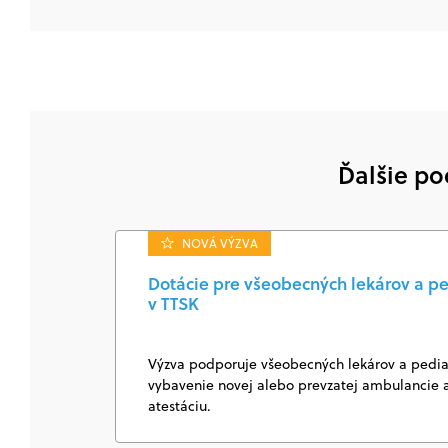
Ďalšie po
NOVÁ VÝZVA
Dotácie pre všeobecných lekárov a pe
v TTSK
Výzva podporuje všeobecných lekárov a pediat
vybavenie novej alebo prevzatej ambulancie a
atestáciu.