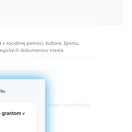
v sociálnej pomoci, kultúre, športu,
rategických dokumentov mesta.
lu.
t.sk nájdete aktuálne výzvy z eurofondov,
m grantom
v