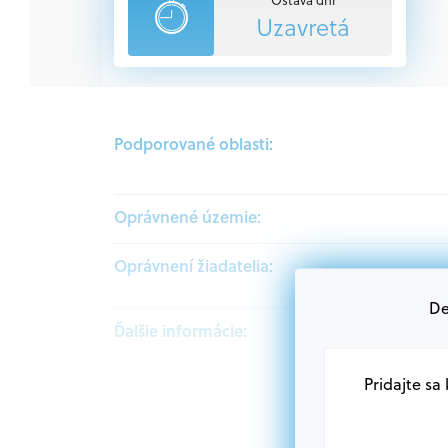
Uzavretá
Podporované oblasti:
Oprávnené územie:
Oprávnení žiadatelia:
De
Ďalšie informácie:
Pridajte sa