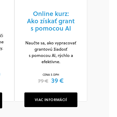
Online kurz:
Ako získať grant
s pomocou AI
či
ne
Naučte sa, ako vypracovať
y.
grantovú žiadosť
s pomocou AI, rýchlo a
efektívne.
m
CENA S DPH
39 €
79 €
VIAC INFORMÁCIÍ