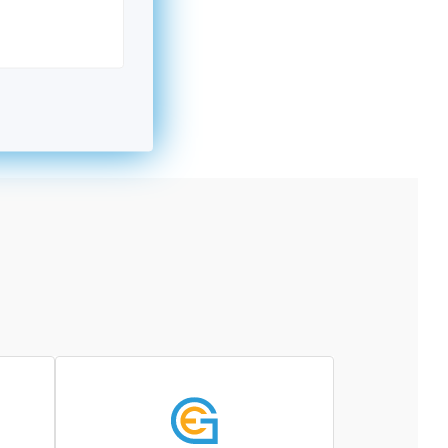
kromný subjekt, komerčný alebo nekomerčný,
ická osoba v Nórsku alebo na Slovensku,
alebo agentúra aktívne zapojená a efektívne