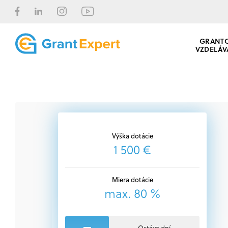
GRANT
VZDELÁV
Výška dotácie
1 500 €
Miera dotácie
max. 80 %
Ostáva dní