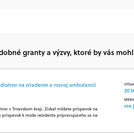
dobné granty a výzvy, ktoré by vás mohl
diatrov na zriadenie a rozvoj ambulancií
VÝŠKA
20 0
MIERA
nie 
rov v Trnavskom kraji. Získať môžete príspevok na
 príspevok k mzde rezidenta pripravujúceho sa na