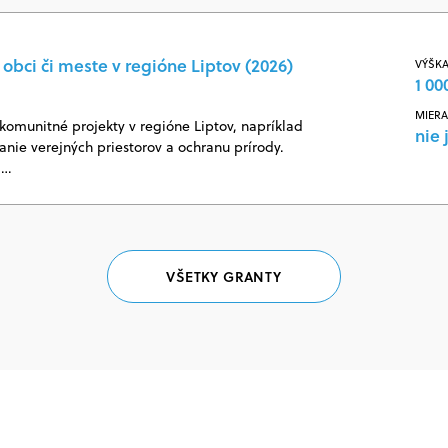
obci či meste v regióne Liptov (2026)
VÝŠKA
1 00
MIERA
omunitné projekty v regióne Liptov, napríklad
nie 
vanie verejných priestorov a ochranu prírody.
j…
VŠETKY GRANTY