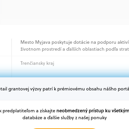
Mesto Myjava poskytuje dotácie na podporu aktivít 
životnom prostredí a ďalších oblastiach podľa st
Trenčiansky kraj
Podnikatelia, Jednotlivci, Mimovládne organizácie
tail grantovej výzvy patrí k prémiovému obsahu nášho portá
Oprávnení žiadatelia:
V databáze grantov a dotácií na portáli Grantexper
plánu obnovy a ďalších zdrojov.
neobmedzený prístup ku všetký
 k predplatiteľom a získajte
databáze a ďalšie služby z našej ponuky
Oprávnení partneri: