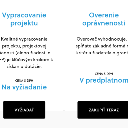
Vypracovanie
Overenie
projektu
oprávnenosti
Kvalitné vypracovanie
Overovač vyhodnocuje, 
projektu, projektovej
spĺňate základné formál
iadosti (alebo žiadosti o
kritéria žiadateľa o grant
FP) je kľúčovým krokom k
získaniu dotácie.
CENA S DPH
V predplatno
CENA S DPH
Na vyžiadanie
VYŽIADAŤ
ZAKÚPIŤ TERAZ