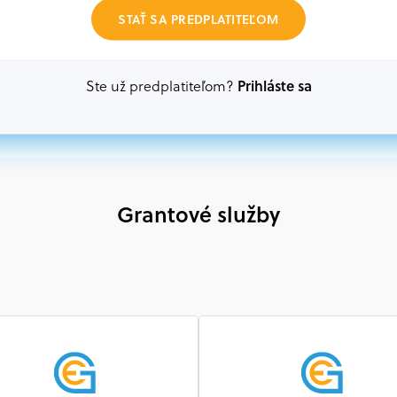
Akákoľvek právnická osoba, t. j. verejný alebo sú
STAŤ SA PREDPLATITEĽOM
ako aj mimovládne organizácie zriadené ako právn
alebo akákoľvek medzinárodná organizácia, orgán 
prispievajúca k implementácii projektu
Prihláste sa
Ste už predplatiteľom?
Grantové služby