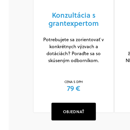
Konzultácia s
grantexpertom
Potrebujete sa zorientovať v
konkrétnych výzvach a
dotáciách? Poraďte sa so
ž
skúseným odborníkom.
N
CENA S DPH
79 €
OBJEDNAŤ