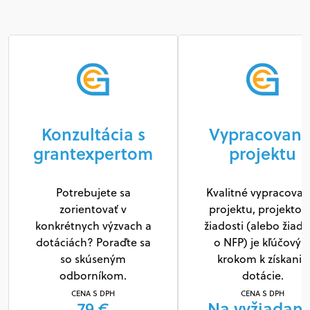
Konzultácia s
Vypracovani
grantexpertom
projektu
Potrebujete sa
Kvalitné vypracovan
zorientovať v
projektu, projektov
konkrétnych výzvach a
žiadosti (alebo žiado
dotáciách? Poraďte sa
o NFP) je kľúčový
so skúseným
krokom k získaniu
odborníkom.
dotácie.
CENA S DPH
CENA S DPH
79 €
Na vyžiadani