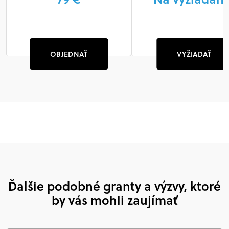
OBJEDNAŤ
VYŽIADAŤ
Ďalšie podobné granty a výzvy, ktoré
by vás mohli zaujímať