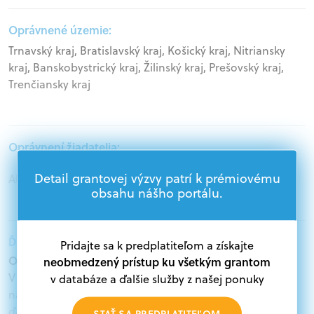
Oprávnené územie:
Trnavský kraj, Bratislavský kraj, Košický kraj, Nitriansky
kraj, Banskobystrický kraj, Žilinský kraj, Prešovský kraj,
Trenčiansky kraj
Oprávnení žiadatelia:
Detail grantovej výzvy patrí k prémiovému
Akademický sektor, Podnikatelia
obsahu nášho portálu.
Ďalšie informácie:
Pridajte sa k predplatiteľom a získajte
Oprávnení žiadatelia:
neobmedzený prístup ku všetkým grantom
V databáze grantov a dotácií na portáli Grantexpert.sk
v databáze a ďalšie služby z našej ponuky
nájdete aktuálne výzvy z eurofondov, plánu obnovy a
ďalších zdrojov.
STAŤ SA PREDPLATITEĽOM