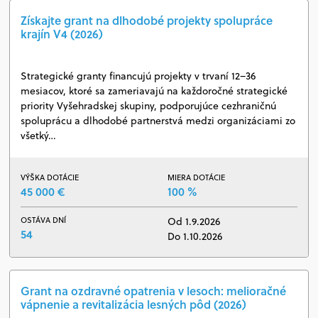
Získajte grant na dlhodobé projekty spolupráce
krajín V4 (2026)
Strategické granty financujú projekty v trvaní 12–36
mesiacov, ktoré sa zameriavajú na každoročné strategické
priority Vyšehradskej skupiny, podporujúce cezhraničnú
spoluprácu a dlhodobé partnerstvá medzi organizáciami zo
všetký…
VÝŠKA DOTÁCIE
MIERA DOTÁCIE
45 000 €
100 %
OSTÁVA DNÍ
Od 1.9.2026
54
Do 1.10.2026
Grant na ozdravné opatrenia v lesoch: melioračné
vápnenie a revitalizácia lesných pôd (2026)