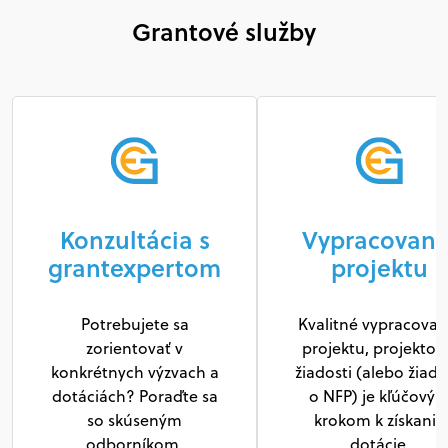
Grantové služby
Konzultácia s
Vypracovani
grantexpertom
projektu
Potrebujete sa
Kvalitné vypracovan
zorientovať v
projektu, projektov
konkrétnych výzvach a
žiadosti (alebo žiado
dotáciách? Poraďte sa
o NFP) je kľúčový
so skúseným
krokom k získaniu
odborníkom.
dotácie.