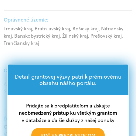
Oprávnené územie:
Trnavský kraj, Bratislavský kraj, Košický kraj, Nitriansky
kraj, Banskobystrický kraj, Žilinský kraj, Prešovský kraj,
Trenčiansky kraj
Oprávnení žiadatelia:
Detail grantovej výzvy patrí k prémiovému
obsahu nášho portálu.
Akademický sektor, Podnikatelia, Jednotlivci,
Samospráva, Mimovládne organizácie
Pridajte sa k predplatiteľom a získajte
neobmedzený prístup ku všetkým grantom
Ďalšie informácie:
v databáze a ďalšie služby z našej ponuky
Oprávnení žiadatelia:
V databáze grantov a dotácií na portáli Grantexpert.sk
STAŤ SA PREDPLATITEĽOM