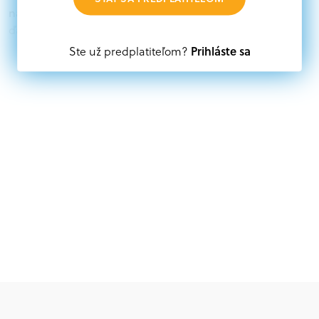
nájdete aktuálne výzvy z eurofondov, plánu obnovy a
ďalších zdrojov.
Prihláste sa
Ste už predplatiteľom?
Oprávnení partneri:
Akákoľvek právnická osoba, t. j. verejný alebo súkromný
subjekt, komerčný alebo nekomerčný, ako aj
mimovládne organizácie zriadené ako právnická osoba v
Nórsku alebo na Slovensku, alebo akákoľvek
medzinárodná organizácia, orgán alebo agentúra
aktívne zapojená a efektívne prispievajúca k
implementácii projektu