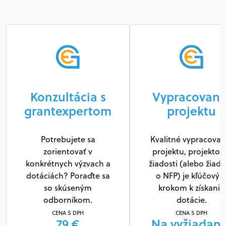
Konzultácia s
Vypracovani
grantexpertom
projektu
Potrebujete sa
Kvalitné vypracovan
zorientovať v
projektu, projektov
konkrétnych výzvach a
žiadosti (alebo žiado
dotáciách? Poraďte sa
o NFP) je kľúčový
so skúseným
krokom k získaniu
odborníkom.
dotácie.
CENA S DPH
CENA S DPH
79 €
Na vyžiadani