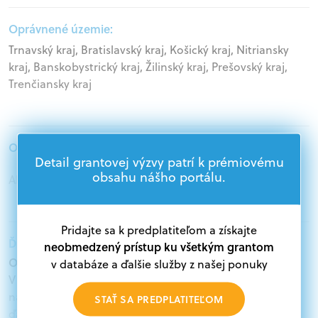
Oprávnené územie:
Trnavský kraj, Bratislavský kraj, Košický kraj, Nitriansky
kraj, Banskobystrický kraj, Žilinský kraj, Prešovský kraj,
Trenčiansky kraj
Oprávnení žiadatelia:
Detail grantovej výzvy patrí k prémiovému
obsahu nášho portálu.
Akademický sektor, Mimovládne organizácie
Pridajte sa k predplatiteľom a získajte
Ďalšie informácie:
neobmedzený prístup ku všetkým grantom
Oprávnení žiadatelia:
v databáze a ďalšie služby z našej ponuky
V databáze grantov a dotácií na portáli Grantexpert.sk
nájdete aktuálne výzvy z eurofondov, plánu obnovy a
STAŤ SA PREDPLATITEĽOM
ďalších zdrojov.