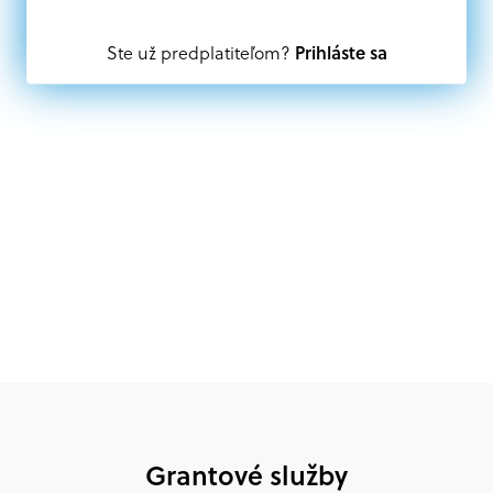
Oprávnení partneri:
Prihláste sa
Ste už predplatiteľom?
Akákoľvek právnická osoba, t. j. verejný alebo súkromný
subjekt, komerčný alebo nekomerčný, ako aj
mimovládne organizácie zriadené ako právnická osoba v
Nórsku alebo na Slovensku, alebo akákoľvek
medzinárodná organizácia, orgán alebo agentúra
aktívne zapojená a efektívne prispievajúca k
implementácii projektu
Grantové služby