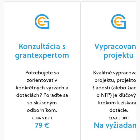
Konzultácia s
Vypracovani
grantexpertom
projektu
Potrebujete sa
Kvalitné vypracovan
zorientovať v
projektu, projektov
konkrétnych výzvach a
žiadosti (alebo žiado
dotáciách? Poraďte sa
o NFP) je kľúčový
so skúseným
krokom k získaniu
odborníkom.
dotácie.
CENA S DPH
CENA S DPH
79 €
Na vyžiadani