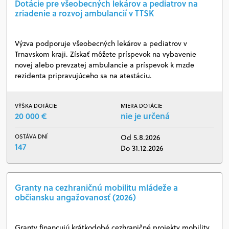
Dotácie pre všeobecných lekárov a pediatrov na
zriadenie a rozvoj ambulancií v TTSK
Výzva podporuje všeobecných lekárov a pediatrov v
Trnavskom kraji. Získať môžete príspevok na vybavenie
novej alebo prevzatej ambulancie a príspevok k mzde
rezidenta pripravujúceho sa na atestáciu.
VÝŠKA DOTÁCIE
MIERA DOTÁCIE
20 000 €
nie je určená
OSTÁVA DNÍ
Od 5.8.2026
147
Do 31.12.2026
Granty na cezhraničnú mobilitu mládeže a
občiansku angažovanosť (2026)
Granty financujú krátkodobé cezhraničné projekty mobility