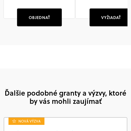
OBJEDNAŤ
VYŽIADAŤ
Ďalšie podobné granty a výzvy, ktoré
by vás mohli zaujímať
NOVÁ VÝZVA