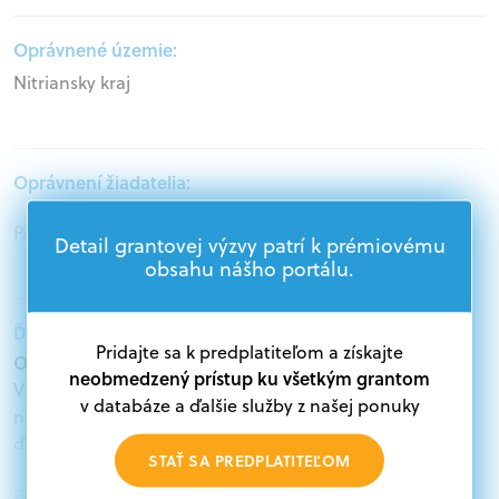
Oprávnené územie:
Nitriansky kraj
Oprávnení žiadatelia:
Podnikatelia
Detail grantovej výzvy patrí k prémiovému
obsahu nášho portálu.
Ďalšie informácie:
Pridajte sa k predplatiteľom a získajte
Oprávnení žiadatelia:
neobmedzený prístup ku všetkým grantom
V databáze grantov a dotácií na portáli Grantexpert.sk
v databáze a ďalšie služby z našej ponuky
nájdete aktuálne výzvy z eurofondov, plánu obnovy a
ďalších zdrojov.
STAŤ SA PREDPLATITEĽOM
Oprávnení partneri: