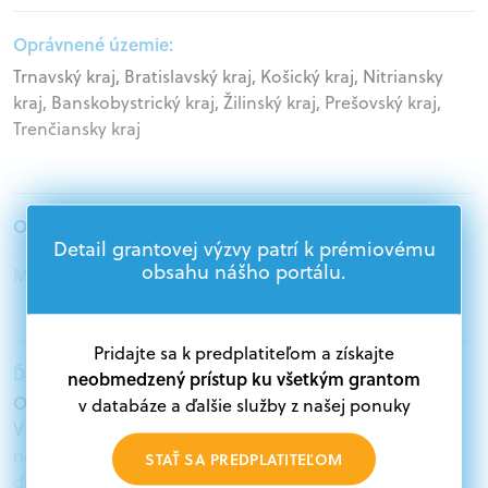
Oprávnené územie:
Trnavský kraj, Bratislavský kraj, Košický kraj, Nitriansky
kraj, Banskobystrický kraj, Žilinský kraj, Prešovský kraj,
Trenčiansky kraj
Oprávnení žiadatelia:
Detail grantovej výzvy patrí k prémiovému
obsahu nášho portálu.
Mimovládne organizácie, Samospráva
Pridajte sa k predplatiteľom a získajte
Ďalšie informácie:
neobmedzený prístup ku všetkým grantom
Oprávnení žiadatelia:
v databáze a ďalšie služby z našej ponuky
V databáze grantov a dotácií na portáli Grantexpert.sk
nájdete aktuálne výzvy z eurofondov, plánu obnovy a
STAŤ SA PREDPLATITEĽOM
ďalších zdrojov.