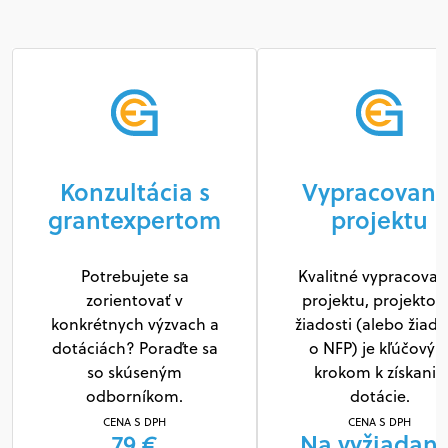
Konzultácia s
Vypracovani
grantexpertom
projektu
Potrebujete sa
Kvalitné vypracovan
zorientovať v
projektu, projektov
konkrétnych výzvach a
žiadosti (alebo žiado
dotáciách? Poraďte sa
o NFP) je kľúčový
so skúseným
krokom k získaniu
odborníkom.
dotácie.
CENA S DPH
CENA S DPH
79 €
Na vyžiadani