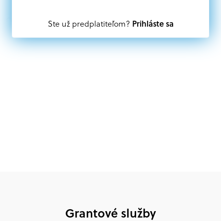
Oprávnení partneri:
Prihláste sa
Ste už predplatiteľom?
Akákoľvek právnická osoba, t. j. verejný alebo súkromný
subjekt, komerčný alebo nekomerčný, ako aj
mimovládne organizácie zriadené ako právnická osoba v
Nórsku alebo na Slovensku, alebo akákoľvek
medzinárodná organizácia, orgán alebo agentúra
aktívne zapojená a efektívne prispievajúca k
implementácii projektu
Grantové služby