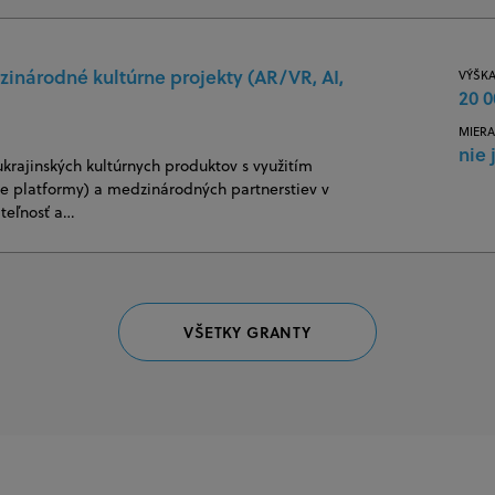
zinárodné kultúrne projekty (AR/VR, AI,
VÝŠKA
20 0
MIERA
nie 
ukrajinských kultúrnych produktov s využitím
vne platformy) a medzinárodných partnerstiev v
ateľnosť a…
VŠETKY GRANTY