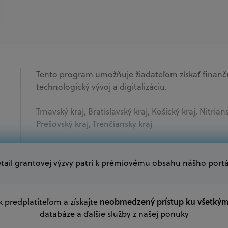
Tento program umožňuje žiadateľom získať finan
technologický vývoj a digitalizáciu.
Trnavský kraj, Bratislavský kraj, Košický kraj, Nitrian
Prešovský kraj, Trenčiansky kraj
Akademický sektor, Mimovládne organizácie, Sam
tail grantovej výzvy patrí k prémiovému obsahu nášho portá
Oprávnení žiadatelia:
V databáze grantov a dotácií na portáli Grantexper
neobmedzený prístup ku všetký
 k predplatiteľom a získajte
plánu obnovy a ďalších zdrojov.
databáze a ďalšie služby z našej ponuky