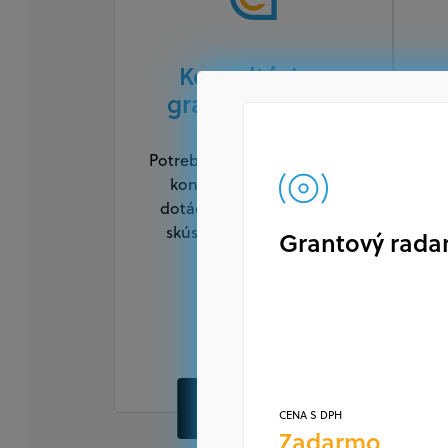
Konzultácia s
grantexpertom
Potrebujete sa zorientovať v
konkrétnych výzvach a
dotáciách? Poraďte sa so
ž
skúseným odborníkom.
N
Grantový rada
CENA S DPH
79 €
OBJEDNAŤ
CENA S DPH
Zadarmo