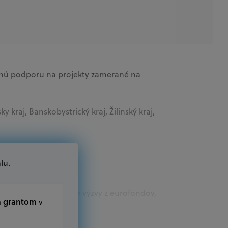
čnú podporu na projekty zamerané na
sky kraj, Banskobystrický kraj, Žilinský kraj,
ospráva
lu.
t.sk nájdete aktuálne výzvy z eurofondov,
m grantom
v