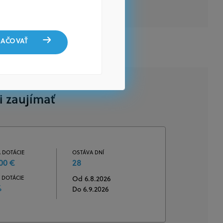
AČOVAŤ
i zaujímať
 DOTÁCIE
OSTÁVA DNÍ
00 €
28
 DOTÁCIE
Od 6.8.2026
%
Do 6.9.2026