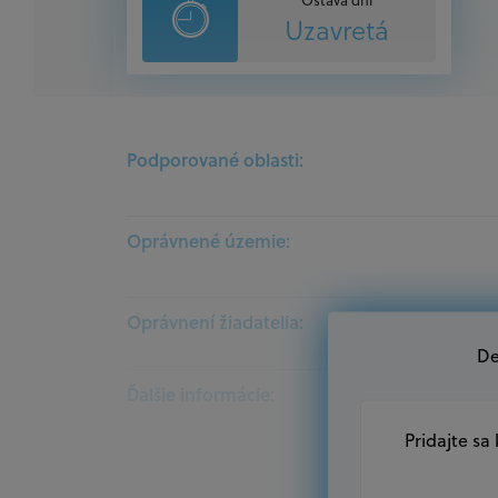
Uzavretá
Podporované oblasti:
Oprávnené územie:
Oprávnení žiadatelia:
De
Ďalšie informácie:
Pridajte sa