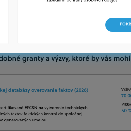
POKR
dobné granty a výzvy, ktoré by vás mohl
kej databázy overovania faktov (2026)
VÝŠKA
70 0
MIERA
certifikované EFCSN na vytvorenie technických
50 
ných textov faktických kontrol do spoločnej
jov generovaných umelou…