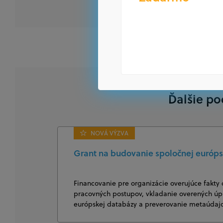
Ďalšie po
NOVÁ VÝZVA
Grant na budovanie spoločnej európs
Financovanie pre organizácie overujúce fakty 
pracovných postupov, vkladanie overených úpl
európskej databázy a preverovanie metaúda