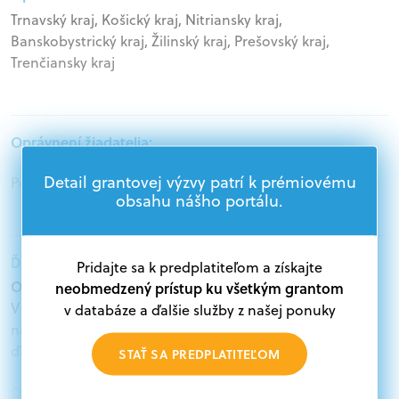
Trnavský kraj, Košický kraj, Nitriansky kraj,
Banskobystrický kraj, Žilinský kraj, Prešovský kraj,
Trenčiansky kraj
Oprávnení žiadatelia:
Detail grantovej výzvy patrí k prémiovému
Podnikatelia, Jednotlivci
obsahu nášho portálu.
Ďalšie informácie:
Pridajte sa k predplatiteľom a získajte
Oprávnení žiadatelia:
neobmedzený prístup ku všetkým grantom
V databáze grantov a dotácií na portáli Grantexpert.sk
v databáze a ďalšie služby z našej ponuky
nájdete aktuálne výzvy z eurofondov, plánu obnovy a
ďalších zdrojov.
STAŤ SA PREDPLATITEĽOM
Oprávnení partneri: