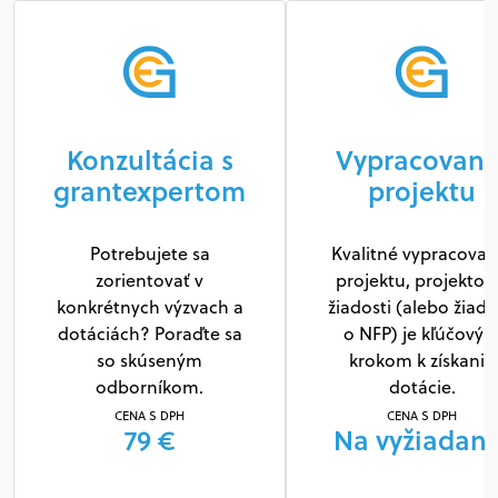
Konzultácia s
Vypracovani
grantexpertom
projektu
Potrebujete sa
Kvalitné vypracovan
zorientovať v
projektu, projektov
konkrétnych výzvach a
žiadosti (alebo žiado
dotáciách? Poraďte sa
o NFP) je kľúčový
so skúseným
krokom k získaniu
odborníkom.
dotácie.
CENA S DPH
CENA S DPH
79 €
Na vyžiadani