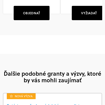
OBJEDNAŤ
VYŽIADAŤ
Ďalšie podobné granty a výzvy, ktoré
by vás mohli zaujímať
NOVÁ VÝZVA