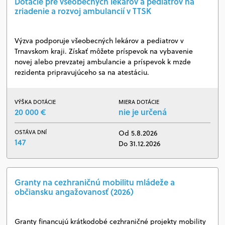
Dotácie pre všeobecných lekárov a pediatrov na
zriadenie a rozvoj ambulancií v TTSK
Výzva podporuje všeobecných lekárov a pediatrov v
Trnavskom kraji. Získať môžete príspevok na vybavenie
novej alebo prevzatej ambulancie a príspevok k mzde
rezidenta pripravujúceho sa na atestáciu.
VÝŠKA DOTÁCIE
MIERA DOTÁCIE
20 000 €
nie je určená
OSTÁVA DNÍ
Od 5.8.2026
147
Do 31.12.2026
Granty na cezhraničnú mobilitu mládeže a
občiansku angažovanosť (2026)
Granty financujú krátkodobé cezhraničné projekty mobility