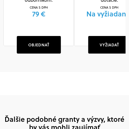
odborníkom.
dotácie.
CENA S DPH
CENA S DPH
79 €
Na vyžiadani
OBJEDNAŤ
VYŽIADAŤ
Ďalšie podobné granty a výzvy, ktoré
by vás mohli zaujímať