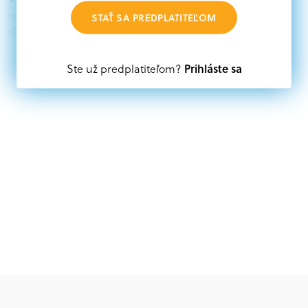
nájdete aktuálne výzvy z eurofondov, plánu obnovy a
STAŤ SA PREDPLATITEĽOM
ďalších zdrojov.
Oprávnení partneri:
Prihláste sa
Ste už predplatiteľom?
Akákoľvek právnická osoba, t. j. verejný alebo súkromný
subjekt, komerčný alebo nekomerčný, ako aj
mimovládne organizácie zriadené ako právnická osoba v
Nórsku alebo na Slovensku, alebo akákoľvek
medzinárodná organizácia, orgán alebo agentúra
aktívne zapojená a efektívne prispievajúca k
implementácii projektu