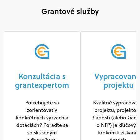
Grantové služby
Konzultácia s
Vypracovani
grantexpertom
projektu
Potrebujete sa
Kvalitné vypracovan
zorientovať v
projektu, projektov
konkrétnych výzvach a
žiadosti (alebo žiado
dotáciách? Poraďte sa
o NFP) je kľúčový
so skúseným
krokom k získaniu