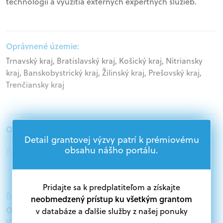
technológií a využitia externých expertných služieb.
Oprávnené územie:
Trnavský kraj, Bratislavský kraj, Košický kraj, Nitriansky
kraj, Banskobystrický kraj, Žilinský kraj, Prešovský kraj,
Trenčiansky kraj
Oprávnení žiadatelia:
Detail grantovej výzvy patrí k prémiovému
obsahu nášho portálu.
Podnikatelia
Pridajte sa k predplatiteľom a získajte
Ďalšie informácie:
neobmedzený prístup ku všetkým grantom
Oprávnení žiadatelia:
v databáze a ďalšie služby z našej ponuky
V databáze grantov a dotácií na portáli Grantexpert.sk